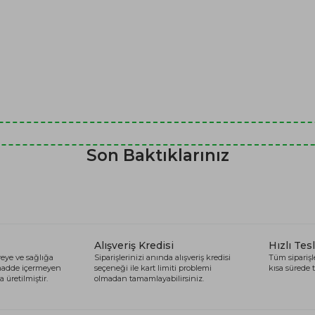
Son Baktıklarınız
Alışveriş Kredisi
Hızlı Tes
eye ve sağlığa
Siparişlerinizi anında alışveriş kredisi
Tüm siparişle
 madde içermeyen
seçeneği ile kart limiti problemi
kısa sürede t
 üretilmiştir.
olmadan tamamlayabilirsiniz.