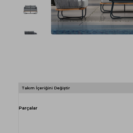
Spor Koltuk Takımı
Gri TV Ünitesi
Krem Koltuk Takımı
Beyaz TV Ünitesi
Gri Koltuk Takımı
Siyah TV Ünitesi
Büro Koltuk Takımı
Şömineli TV Ünitesi
Ev Tekstili
Dresuar
Duvar Ünitesi
TV Koltukları
Takım İçeriğini Değiştir