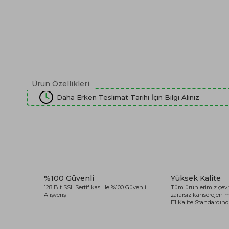
Ürün Özellikleri
Daha Erken Teslimat Tarihi İçin Bilgi Alınız
%100 Güvenli
Yüksek Kalite
128 Bit SSL Sertifikası ile %100 Güvenli
Tüm ürünlerimiz çevr
Alışveriş
zararsız kanserojen
E1 Kalite Standardında