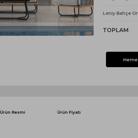
Yataklı Koltuk
Köşe Koltuk
Leniy Bahçe Or
Modern Köşe Koltuk
TOPLAM
Ekonomik Köşe Koltuk
Mini Köşe Takımı
Gri Köşe Takımı
Bohem Köşe Takımı
Ürün Resmi
Ürün Fiyatı