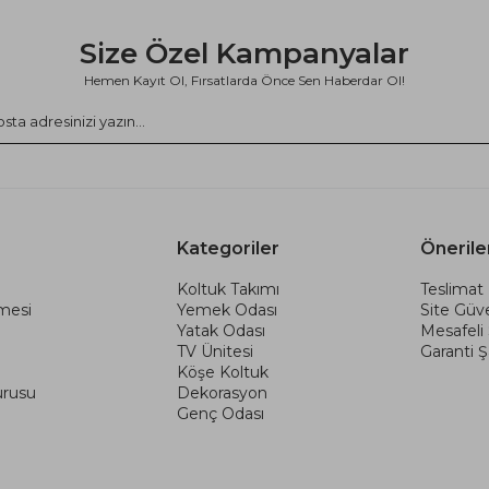
Size Özel Kampanyalar
Hemen Kayıt Ol, Fırsatlarda Önce Sen Haberdar Ol!
Kategoriler
Önerile
Koltuk Takımı
Teslimat 
şmesi
Yemek Odası
Site Güve
Yatak Odası
Mesafeli
TV Ünitesi
Garanti Şa
Köşe Koltuk
urusu
Dekorasyon
Genç Odası