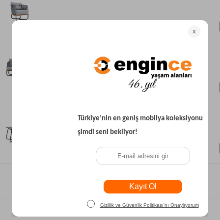
₺35.700
₺31.500
₺38.800