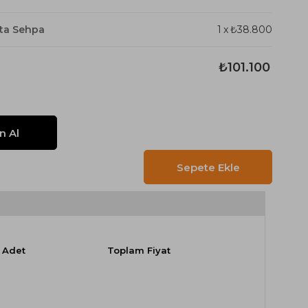
ta Sehpa
1
x
₺38.800
₺101.100
Adet
Toplam Fiyat