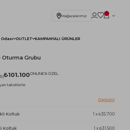
Mağazalarımız
 Odası
OUTLET
KAMPANYALI ÜRÜNLER
e Oturma Grubu
₺101.100
ONLINE'A ÖZEL
.0
yan taksitlerle
li Koltuk
1
x
₺35.700
li Koltuk
1
x
₺31.500