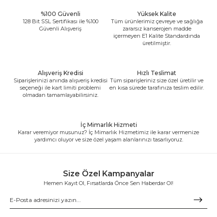
%100 Güvenli
Yüksek Kalite
128 Bit SSL Sertifikası ile %100
Tüm ürünlerimiz çevreye ve sağlığa
Güvenli Alışveriş
zararsız kanserojen madde
içermeyen E1 Kalite Standardında
üretilmiştir.
Alışveriş Kredisi
Hızlı Teslimat
Siparişlerinizi anında alışveriş kredisi
Tüm siparişleriniz size özel üretilir ve
seçeneği ile kart limiti problemi
en kısa sürede tarafınıza teslim edilir.
olmadan tamamlayabilirsiniz.
İç Mimarlık Hizmeti
Karar veremiyor musunuz? İç Mimarlık Hizmetimiz ile karar vermenize
yardımcı oluyor ve size özel yaşam alanlarınızı tasarlıyoruz.
Size Özel Kampanyalar
Hemen Kayıt Ol, Fırsatlarda Önce Sen Haberdar Ol!