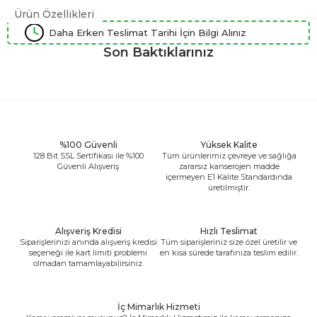
Ürün Özellikleri
Daha Erken Teslimat Tarihi İçin Bilgi Alınız
Son Baktıklarınız
%100 Güvenli
Yüksek Kalite
128 Bit SSL Sertifikası ile %100
Tüm ürünlerimiz çevreye ve sağlığa
Güvenli Alışveriş
zararsız kanserojen madde
içermeyen E1 Kalite Standardında
üretilmiştir.
Alışveriş Kredisi
Hızlı Teslimat
Siparişlerinizi anında alışveriş kredisi
Tüm siparişleriniz size özel üretilir ve
seçeneği ile kart limiti problemi
en kısa sürede tarafınıza teslim edilir.
olmadan tamamlayabilirsiniz.
İç Mimarlık Hizmeti