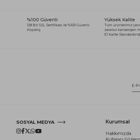
%100 Güvenli
Yüksek Kalite
128 Bit SSL Sertifikası ile %100 Güvenli
Tüm ürünlerimiz çevr
Alışveriş
zararsız kanserojen
E1 Kalite Standardında
Kurumsal
SOSYAL MEDYA
Hakkımızda
Kullanıcı Şözle