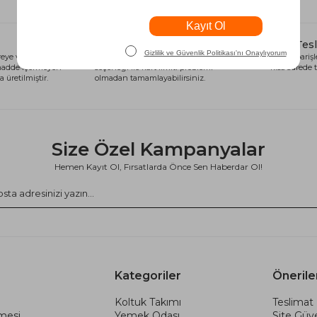
Alışveriş Kredisi
Hızlı Tes
eye ve sağlığa
Siparişlerinizi anında alışveriş kredisi
Tüm siparişle
 madde içermeyen
seçeneği ile kart limiti problemi
kısa sürede t
 üretilmiştir.
olmadan tamamlayabilirsiniz.
Size Özel Kampanyalar
Hemen Kayıt Ol, Fırsatlarda Önce Sen Haberdar Ol!
Kategoriler
Önerile
Koltuk Takımı
Teslimat 
şmesi
Yemek Odası
Site Güve