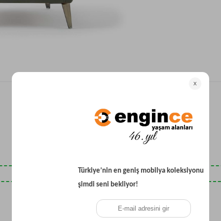
Yataklı Koltuk
Köşe Koltuk
Modern Köşe Koltuk
Ekonomik Köşe Koltuk
Mini Köşe Takımı
Gri Köşe Takımı
Bohem Köşe Takımı
Son Baktıklarınız