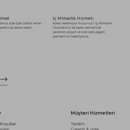
limat
İç Mimarlık Hizmeti
riniz size özel üretilir ve en
Karar veremiyor musunuz? İç Mimarlık
arafınıza teslim edilir.
Hizmetimiz ile karar vermenize
yardımcı oluyor ve size özel yaşam
alanlarınızı tasarlıyoruz.
r
Müşteri Hizmetleri
Koşulları
Yardım
nliği
Garanti & İade