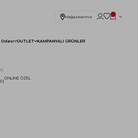
Mağazalarımız
 Odası
OUTLET
KAMPANYALI ÜRÜNLER
8)
ONLINE ÖZEL
.0