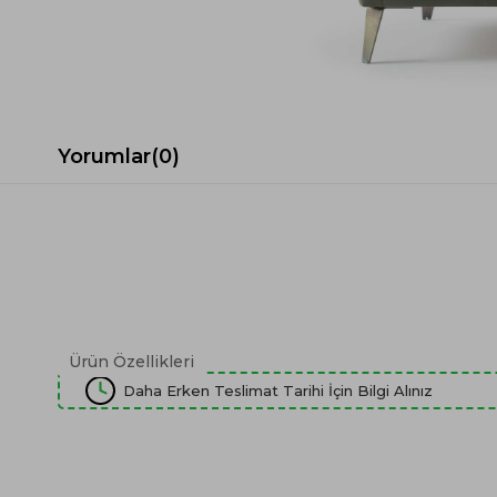
Spor Koltuk Takımı
Gri TV Ünitesi
Krem Koltuk Takımı
Beyaz TV Ünitesi
Gri Koltuk Takımı
Siyah TV Ünitesi
Büro Koltuk Takımı
Şömineli TV Ünitesi
Ev Tekstili
Dresuar
Yorumlar
(0)
Duvar Ünitesi
TV Koltukları
Ürün Özellikleri
Daha Erken Teslimat Tarihi İçin Bilgi Alınız