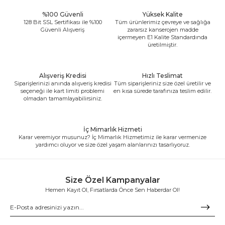
%100 Güvenli
Yüksek Kalite
128 Bit SSL Sertifikası ile %100
Tüm ürünlerimiz çevreye ve sağlığa
Güvenli Alışveriş
zararsız kanserojen madde
içermeyen E1 Kalite Standardında
üretilmiştir.
Alışveriş Kredisi
Hızlı Teslimat
Siparişlerinizi anında alışveriş kredisi
Tüm siparişleriniz size özel üretilir ve
seçeneği ile kart limiti problemi
en kısa sürede tarafınıza teslim edilir.
olmadan tamamlayabilirsiniz.
İç Mimarlık Hizmeti
Karar veremiyor musunuz? İç Mimarlık Hizmetimiz ile karar vermenize
yardımcı oluyor ve size özel yaşam alanlarınızı tasarlıyoruz.
Size Özel Kampanyalar
Hemen Kayıt Ol, Fırsatlarda Önce Sen Haberdar Ol!