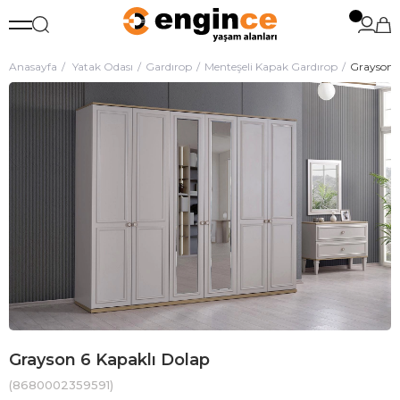
Anasayfa
Yatak Odası
Gardırop
Menteşeli Kapak Gardırop
Grayson 6
Grayson 6 Kapaklı Dolap
(8680002359591)