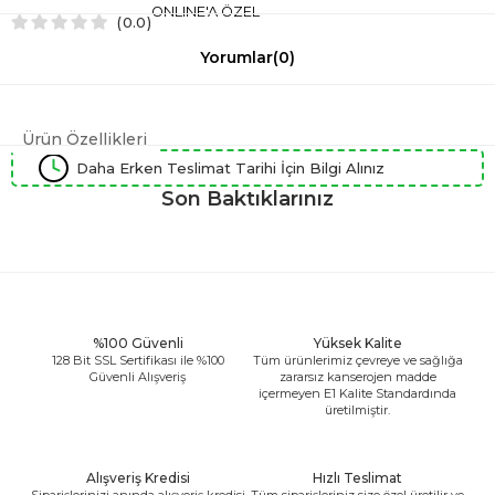
ONLINE'A ÖZEL
0.0
Yorumlar
(0)
Ürün Özellikleri
Daha Erken Teslimat Tarihi İçin Bilgi Alınız
Son Baktıklarınız
%100 Güvenli
Yüksek Kalite
128 Bit SSL Sertifikası ile %100
Tüm ürünlerimiz çevreye ve sağlığa
Güvenli Alışveriş
zararsız kanserojen madde
içermeyen E1 Kalite Standardında
üretilmiştir.
Alışveriş Kredisi
Hızlı Teslimat
Siparişlerinizi anında alışveriş kredisi
Tüm siparişleriniz size özel üretilir ve