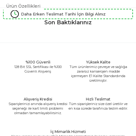
Ürün Özellikleri
Daha Erken Teslimat Tarihi İçin Bilgi Alınız
Son Baktıklarınız
%100 Güvenli
Yüksek Kalite
128 Bit SSL Sertifikası ile %100
Tüm ürünlerimiz çevreye ve sağlığa
Güvenli Alışveriş
zararsız kanserojen madde
içermeyen E1 Kalite Standardında
üretilmiştir.
Alışveriş Kredisi
Hızlı Teslimat
Siparişlerinizi anında alışveriş kredisi
Tüm siparişleriniz size özel üretilir ve
seçeneği ile kart limiti problemi
en kısa sürede tarafınıza teslim edilir.
olmadan tamamlayabilirsiniz.
İç Mimarlık Hizmeti