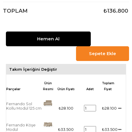
TOPLAM
₺136.800
Takım İçeriğini Değiştir
Ürün
Toplam
Resmi
Ürün Fiyatı
Adet
Fiyat
Fernando Sol
Kollu Modül 125 cm
₺28.100
₺28.100
Fernando Köşe
Modül
₺33.500
₺33.500