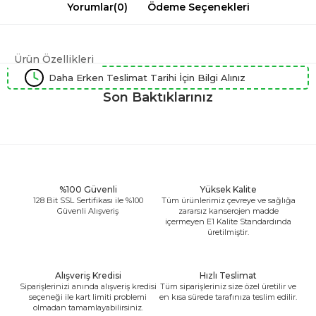
Yorumlar
(0)
Ödeme Seçenekleri
Ürün Özellikleri
Daha Erken Teslimat Tarihi İçin Bilgi Alınız
Son Baktıklarınız
%100 Güvenli
Yüksek Kalite
128 Bit SSL Sertifikası ile %100
Tüm ürünlerimiz çevreye ve sağlığa
Güvenli Alışveriş
zararsız kanserojen madde
içermeyen E1 Kalite Standardında
üretilmiştir.
Alışveriş Kredisi
Hızlı Teslimat
Siparişlerinizi anında alışveriş kredisi
Tüm siparişleriniz size özel üretilir ve
seçeneği ile kart limiti problemi
en kısa sürede tarafınıza teslim edilir.
olmadan tamamlayabilirsiniz.