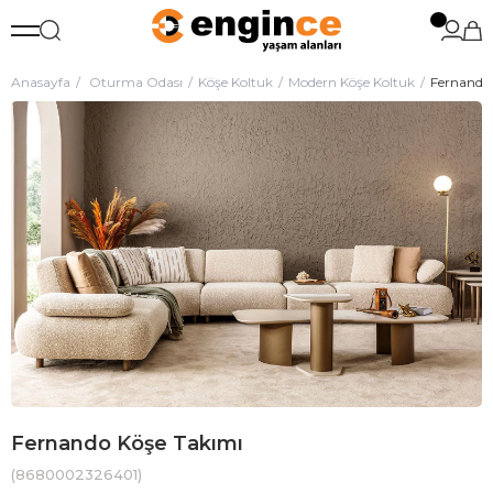
Anasayfa
Oturma Odası
Köşe Koltuk
Modern Köşe Koltuk
Fernando
Fernando Köşe Takımı
(8680002326401)