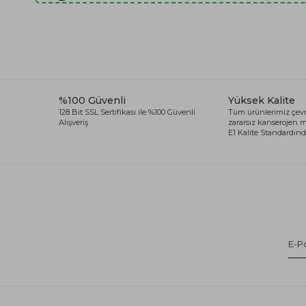
%100 Güvenli
Yüksek Kalite
128 Bit SSL Sertifikası ile %100 Güvenli
Tüm ürünlerimiz çevr
Alışveriş
zararsız kanserojen
E1 Kalite Standardında