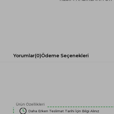
Spor Koltuk Takımı
Gri TV Ünitesi
Krem Koltuk Takımı
Beyaz TV Ünitesi
Gri Koltuk Takımı
Siyah TV Ünitesi
Büro Koltuk Takımı
Şömineli TV Ünitesi
Ev Tekstili
Dresuar
Duvar Ünitesi
TV Koltukları
Yorumlar
(0)
Ödeme Seçenekleri
Ürün Özellikleri
Daha Erken Teslimat Tarihi İçin Bilgi Alınız