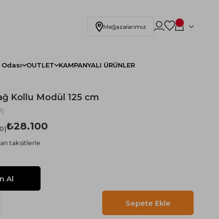
Mağazalarımız
 Odası
OUTLET
KAMPANYALI ÜRÜNLER
ğ Kollu Modül 125 cm
)
₺28.100
.0
an taksitlerle