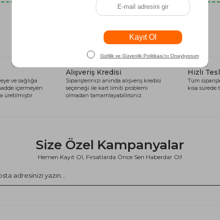
Son Baktıklarınız
Alışveriş Kredisi
Hızlı Tes
eye ve sağlığa
Siparişlerinizi anında alışveriş kredisi
Tüm siparişle
 madde içermeyen
seçeneği ile kart limiti problemi
kısa sürede t
 üretilmiştir.
olmadan tamamlayabilirsiniz.
Size Özel Kampanyalar
Hemen Kayıt Ol, Fırsatlarda Önce Sen Haberdar Ol!