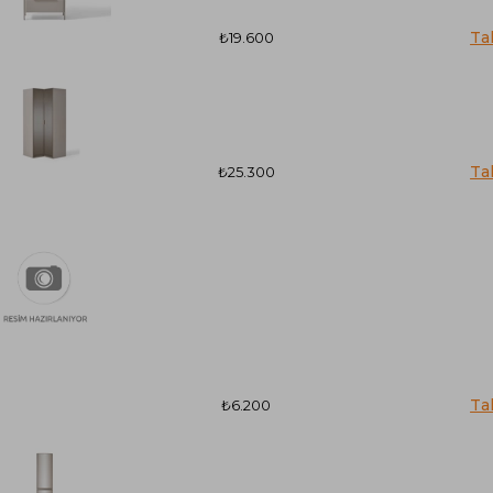
₺19.600
₺25.300
₺6.200