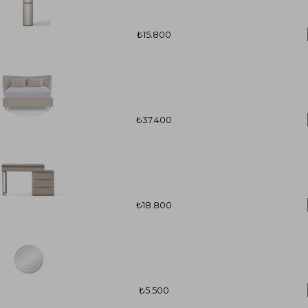
₺15.800
₺37.400
₺18.800
₺5.500