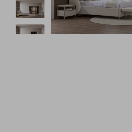
Spor Koltuk Takımı
Gri TV Ünitesi
Krem Koltuk Takımı
Beyaz TV Ünitesi
Gri Koltuk Takımı
Siyah TV Ünitesi
Büro Koltuk Takımı
Şömineli TV Ünitesi
Ev Tekstili
Dresuar
Duvar Ünitesi
TV Koltukları