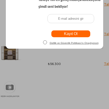
₺24.000
₺23.200
₺56.300