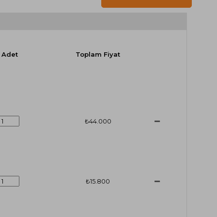
Adet
Toplam Fiyat
₺44.000
₺15.800