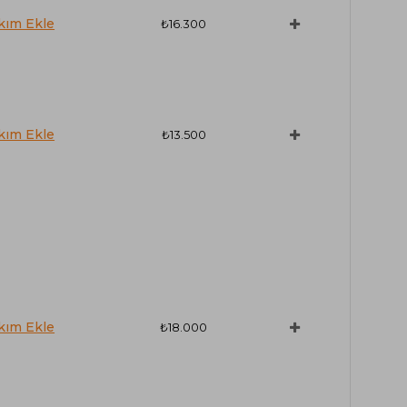
₺16.300
₺13.500
₺18.000