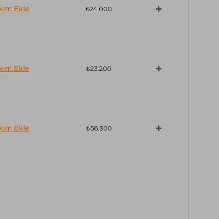
₺24.000
₺23.200
₺56.300