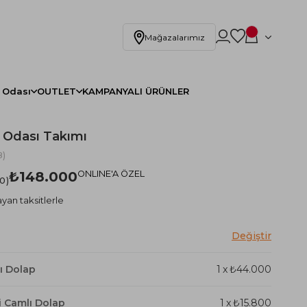
Mağazalarımız
 Odası
OUTLET
KAMPANYALI ÜRÜNLER
k Odası Takımı
)
₺148.000
ONLINE'A ÖZEL
.0
yan taksitlerle
ı Dolap
1
x
₺44.000
i Camlı Dolap
1
x
₺15.800