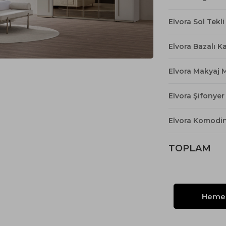
Yataklı Koltuk
Köşe Koltuk
Elvora Sol Tekl
Modern Köşe Koltuk
Elvora Bazalı K
Ekonomik Köşe Koltuk
Mini Köşe Takımı
Elvora Makyaj 
Gri Köşe Takımı
Elvora Şifonyer
Bohem Köşe Takımı
Elvora Komodi
TOPLAM