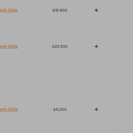
₺19.600
₺25.300
₺6.200