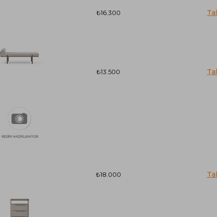
₺16.300
₺13.500
₺18.000