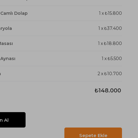
i Camlı Dolap
1
x
₺15.800
aryola
1
x
₺37.400
Masası
1
x
₺18.800
 Aynası
1
x
₺5.500
n
2
x
₺10.700
₺148.000