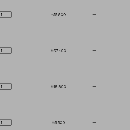
₺15.800
₺37.400
₺18.800
₺5.500