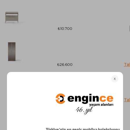
₺10.700
₺26.600
₺21.400