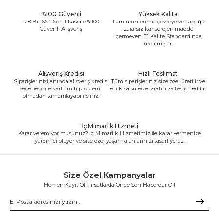
%100 Güvenli
Yüksek Kalite
128 Bit SSL Sertifikası ile %100
Tüm ürünlerimiz çevreye ve sağlığa
Güvenli Alışveriş
zararsız kanserojen madde
içermeyen E1 Kalite Standardında
üretilmiştir.
Alışveriş Kredisi
Hızlı Teslimat
Siparişlerinizi anında alışveriş kredisi
Tüm siparişleriniz size özel üretilir ve
seçeneği ile kart limiti problemi
en kısa sürede tarafınıza teslim edilir.
olmadan tamamlayabilirsiniz.
İç Mimarlık Hizmeti
Karar veremiyor musunuz? İç Mimarlık Hizmetimiz ile karar vermenize
yardımcı oluyor ve size özel yaşam alanlarınızı tasarlıyoruz.
Size Özel Kampanyalar
Hemen Kayıt Ol, Fırsatlarda Önce Sen Haberdar Ol!