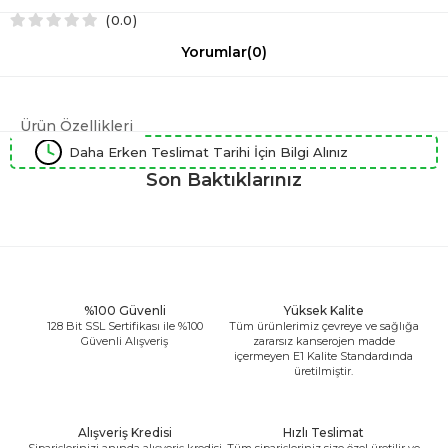
0.0
Yorumlar
(0)
Ürün Özellikleri
Daha Erken Teslimat Tarihi İçin Bilgi Alınız
Son Baktıklarınız
%100 Güvenli
Yüksek Kalite
128 Bit SSL Sertifikası ile %100
Tüm ürünlerimiz çevreye ve sağlığa
Güvenli Alışveriş
zararsız kanserojen madde
içermeyen E1 Kalite Standardında
üretilmiştir.
Alışveriş Kredisi
Hızlı Teslimat
Siparişlerinizi anında alışveriş kredisi
Tüm siparişleriniz size özel üretilir ve