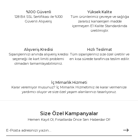
%100 Güvenli
Yüksek Kalite
128 Bit SSL Sertifikası ile %100
Tüm ürünlerimiz çevreye ve sağlığa
Güvenli Alışveriş
zararsız kanserojen madde
içermeyen E1 Kalite Standardında
üretilmiştir.
Alışveriş Kredisi
Hızlı Teslimat
Siparişlerinizi anında alışveriş kredisi
Tüm siparişleriniz size özel üretilir ve
seçeneği ile kart limiti problemi
en kısa sürede tarafınıza teslim edilir.
olmadan tamamlayabilirsiniz.
İç Mimarlık Hizmeti
Karar veremiyor musunuz? İç Mimarlık Hizmetimiz ile karar vermenize
yardımcı oluyor ve size özel yaşam alanlarınızı tasarlıyoruz.
Size Özel Kampanyalar
Hemen Kayıt Ol, Fırsatlarda Önce Sen Haberdar Ol!