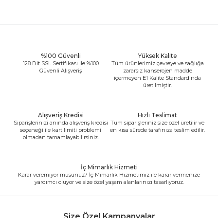
%100 Güvenli
Yüksek Kalite
128 Bit SSL Sertifikası ile %100
Tüm ürünlerimiz çevreye ve sağlığa
Güvenli Alışveriş
zararsız kanserojen madde
içermeyen E1 Kalite Standardında
üretilmiştir.
Alışveriş Kredisi
Hızlı Teslimat
Siparişlerinizi anında alışveriş kredisi
Tüm siparişleriniz size özel üretilir ve
seçeneği ile kart limiti problemi
en kısa sürede tarafınıza teslim edilir.
olmadan tamamlayabilirsiniz.
İç Mimarlık Hizmeti
Karar veremiyor musunuz? İç Mimarlık Hizmetimiz ile karar vermenize
yardımcı oluyor ve size özel yaşam alanlarınızı tasarlıyoruz.
Size Özel Kampanyalar