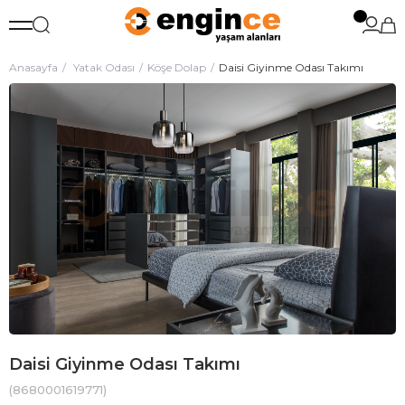
Anasayfa
Yatak Odası
Köşe Dolap
Daisi Giyinme Odası Takımı
Daisi Giyinme Odası Takımı
(8680001619771)