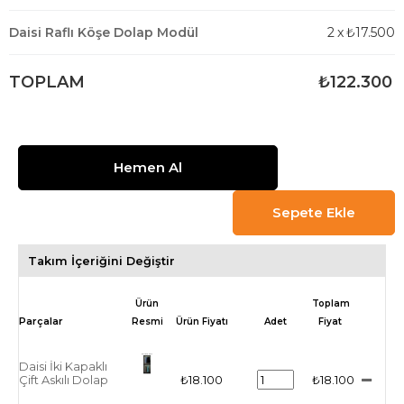
Daisi Raflı Köşe Dolap Modül
2
x
₺17.500
TOPLAM
₺122.300
Takım İçeriğini Değiştir
Ürün
Toplam
Resmi
Ürün Fiyatı
Adet
Fiyat
Daisi İki Kapaklı
Çift Askılı Dolap
₺18.100
₺18.100