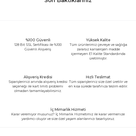
Son Baktıklarınız
%100 Güvenli
Yüksek Kalite
128 Bit SSL Sertifikası ile %100
Tüm ürünlerimiz çevreye ve sağlığa
Güvenli Alışveriş
zararsız kanserojen madde
içermeyen E1 Kalite Standardında
üretilmiştir.
Alışveriş Kredisi
Hızlı Teslimat
Siparişlerinizi anında alışveriş kredisi
Tüm siparişleriniz size özel üretilir ve
seçeneği ile kart limiti problemi
en kısa sürede tarafınıza teslim edilir.
olmadan tamamlayabilirsiniz.
İç Mimarlık Hizmeti
Karar veremiyor musunuz? İç Mimarlık Hizmetimiz ile karar vermenize
yardımcı oluyor ve size özel yaşam alanlarınızı tasarlıyoruz.