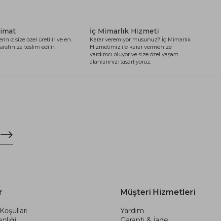
limat
İç Mimarlık Hizmeti
riniz size özel üretilir ve en
Karar veremiyor musunuz? İç Mimarlık
arafınıza teslim edilir.
Hizmetimiz ile karar vermenize
yardımcı oluyor ve size özel yaşam
alanlarınızı tasarlıyoruz.
r
Müşteri Hizmetleri
Koşulları
Yardım
nliği
Garanti & İade