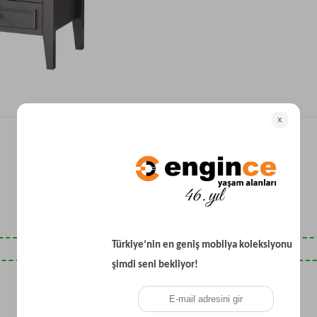
Yataklı Koltuk
Köşe Koltuk
Modern Köşe Koltuk
Ekonomik Köşe Koltuk
Mini Köşe Takımı
Gri Köşe Takımı
Bohem Köşe Takımı
Son Baktıklarınız