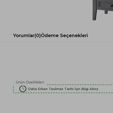
Spor Koltuk Takımı
Gri TV Ünitesi
Krem Koltuk Takımı
Beyaz TV Ünitesi
Gri Koltuk Takımı
Siyah TV Ünitesi
Büro Koltuk Takımı
Şömineli TV Ünitesi
Ev Tekstili
Dresuar
Yorumlar
(0)
Ödeme Seçenekleri
Duvar Ünitesi
TV Koltukları
Ürün Özellikleri
Daha Erken Teslimat Tarihi İçin Bilgi Alınız