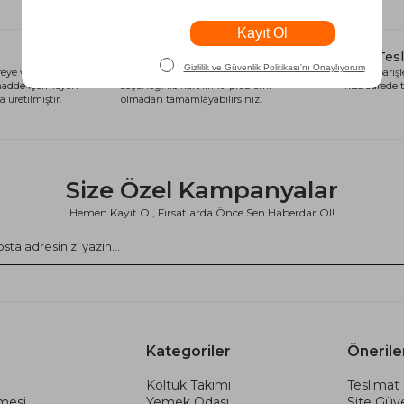
Alışveriş Kredisi
Hızlı Tes
eye ve sağlığa
Siparişlerinizi anında alışveriş kredisi
Tüm siparişle
 madde içermeyen
seçeneği ile kart limiti problemi
kısa sürede t
 üretilmiştir.
olmadan tamamlayabilirsiniz.
Size Özel Kampanyalar
Hemen Kayıt Ol, Fırsatlarda Önce Sen Haberdar Ol!
Kategoriler
Önerile
Koltuk Takımı
Teslimat 
şmesi
Yemek Odası
Site Güve