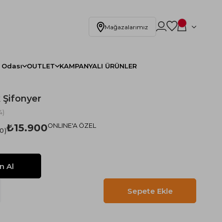
Mağazalarımız
 Odası
OUTLET
KAMPANYALI ÜRÜNLER
 Şifonyer
4)
₺15.900
ONLINE'A ÖZEL
.0