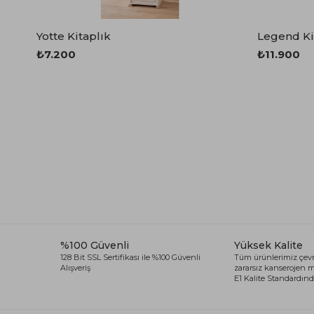
Spor Koltuk Takımı
Gri TV Ünitesi
Krem Koltuk Takımı
Beyaz TV Ünitesi
Yotte Kitaplık
Legend Ki
Gri Koltuk Takımı
Siyah TV Ünitesi
₺7.200
₺11.900
Büro Koltuk Takımı
Şömineli TV Ünitesi
Ev Tekstili
Dresuar
Duvar Ünitesi
TV Koltukları
%100 Güvenli
Yüksek Kalite
128 Bit SSL Sertifikası ile %100 Güvenli
Tüm ürünlerimiz çevr
Alışveriş
zararsız kanserojen
E1 Kalite Standardında