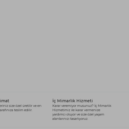
limat
İç Mimarlık Hizmeti
riniz size özel üretilir ve en
Karar veremiyor musunuz? İç Mimarlık
arafınıza teslim edilir.
Hizmetimiz ile karar vermenize
yardımcı oluyor ve size özel yaşam
alanlarınızı tasarlıyoruz.