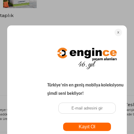
Yataklı Koltuk
Köşe Koltuk
taplık
Modern Köşe Koltuk
Ekonomik Köşe Koltuk
Mini Köşe Takımı
Gri Köşe Takımı
Bohem Köşe Takımı
1
Alışveriş Kredisi
Hızlı Tes
eye ve sağlığa
Siparişlerinizi anında alışveriş kredisi
Tüm siparişle
 madde içermeyen
seçeneği ile kart limiti problemi
kısa sürede t
 üretilmiştir.
olmadan tamamlayabilirsiniz.