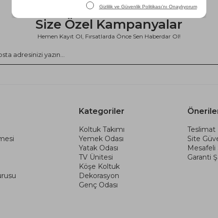
Size Özel Kampanyalar
Hemen Kayıt Ol, Fırsatlarda Önce Sen Haberdar Ol!
Kategoriler
Önerile
Koltuk Takımı
Teslimat 
şmesi
Yemek Odası
Site Güve
Yatak Odası
Mesafeli
TV Ünitesi
Garanti Şa
Köşe Koltuk
urusu
Dekorasyon
Genç Odası