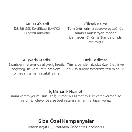
%100 Güvenli
Yüksek Kalite
128 Bit SSL Sertifikası ile %100
Tüm ürünlerimiz çevreye ve sağlığa
Güvenli Alışveriş
zararsız kanserojen madde
içermeyen E1 Kalite Standardında
üretilmiştir.
Alışveriş Kredisi
Hızlı Teslimat
Siparişlerinizi anında alışveriş kredisi
Tüm siparişleriniz size özel üretilir ve
seçeneği ile kart limiti problemi
en kısa sürede tarafınıza teslim edilir.
olmadan tamamlayabilirsiniz.
İç Mimarlık Hizmeti
Karar veremiyor musunuz? İç Mimarlık Hizmetimiz ile karar vermenize
yardımcı oluyor ve size özel yaşam alanlarınızı tasarlıyoruz.
Size Özel Kampanyalar
Hemen Kayıt Ol, Fırsatlarda Önce Sen Haberdar Ol!