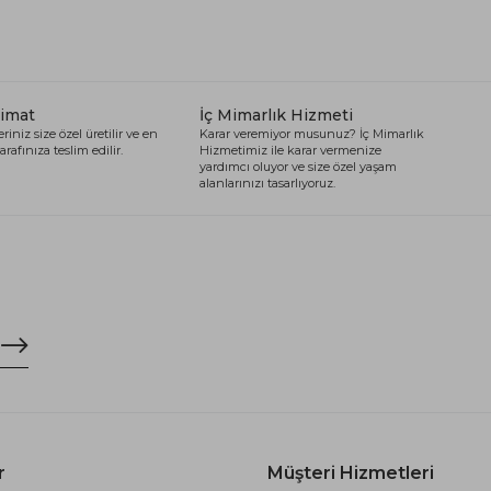
limat
İç Mimarlık Hizmeti
riniz size özel üretilir ve en
Karar veremiyor musunuz? İç Mimarlık
arafınıza teslim edilir.
Hizmetimiz ile karar vermenize
yardımcı oluyor ve size özel yaşam
alanlarınızı tasarlıyoruz.
r
Müşteri Hizmetleri