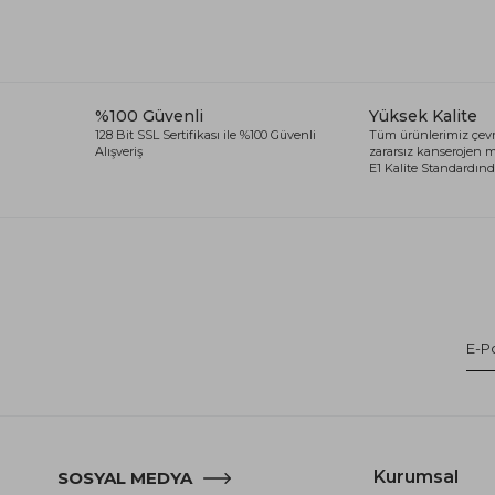
Spor Koltuk Takımı
Gri TV Ünitesi
Krem Koltuk Takımı
Beyaz TV Ünitesi
Gri Koltuk Takımı
Siyah TV Ünitesi
Büro Koltuk Takımı
Şömineli TV Ünitesi
%100 Güvenli
Yüksek Kalite
128 Bit SSL Sertifikası ile %100 Güvenli
Tüm ürünlerimiz çevr
Ev Tekstili
Dresuar
Alışveriş
zararsız kanserojen
E1 Kalite Standardında
Duvar Ünitesi
TV Koltukları
Kurumsal
SOSYAL MEDYA