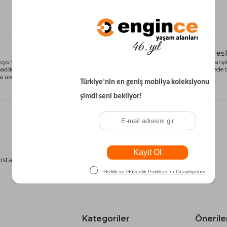
Yataklı Koltuk
Köşe Koltuk
Modern Köşe Koltuk
Ekonomik Köşe Koltuk
Alışveriş Kredisi
Hızlı Tes
eye ve sağlığa
Siparişlerinizi anında alışveriş kredisi
Tüm siparişle
Mini Köşe Takımı
 madde içermeyen
seçeneği ile kart limiti problemi
kısa sürede t
 üretilmiştir.
olmadan tamamlayabilirsiniz.
Gri Köşe Takımı
Bohem Köşe Takımı
Size Özel Kampanyalar
Hemen Kayıt Ol, Fırsatlarda Önce Sen Haberdar Ol!
Kategoriler
Önerile