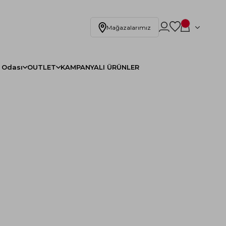
Mağazalarımız
 Odası
OUTLET
KAMPANYALI ÜRÜNLER