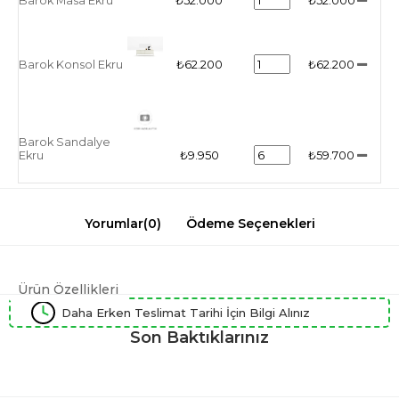
Barok Masa Ekru
₺52.000
₺52.000
Barok Konsol Ekru
₺62.200
₺62.200
Barok Sandalye
Ekru
₺9.950
₺59.700
Yorumlar
(0)
Ödeme Seçenekleri
Ürün Özellikleri
Daha Erken Teslimat Tarihi İçin Bilgi Alınız
Son Baktıklarınız