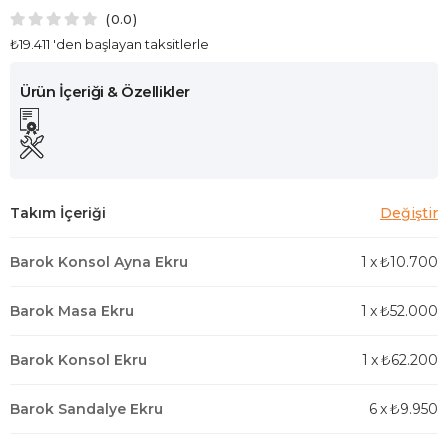
0.0
₺19.411
'den başlayan taksitlerle
Barok Konsol Ayna Ekru
1
x
₺10.700
Barok Masa Ekru
1
x
₺52.000
Barok Konsol Ekru
1
x
₺62.200
Barok Sandalye Ekru
6
x
₺9.950