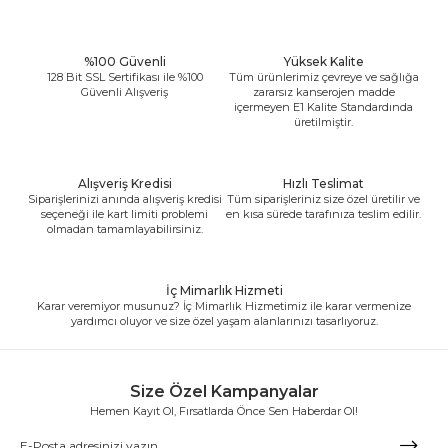
%100 Güvenli
Yüksek Kalite
128 Bit SSL Sertifikası ile %100
Tüm ürünlerimiz çevreye ve sağlığa
Güvenli Alışveriş
zararsız kanserojen madde
içermeyen E1 Kalite Standardında
üretilmiştir.
Alışveriş Kredisi
Hızlı Teslimat
Siparişlerinizi anında alışveriş kredisi
Tüm siparişleriniz size özel üretilir ve
seçeneği ile kart limiti problemi
en kısa sürede tarafınıza teslim edilir.
olmadan tamamlayabilirsiniz.
İç Mimarlık Hizmeti
Karar veremiyor musunuz? İç Mimarlık Hizmetimiz ile karar vermenize
yardımcı oluyor ve size özel yaşam alanlarınızı tasarlıyoruz.
Size Özel Kampanyalar
Hemen Kayıt Ol, Fırsatlarda Önce Sen Haberdar Ol!