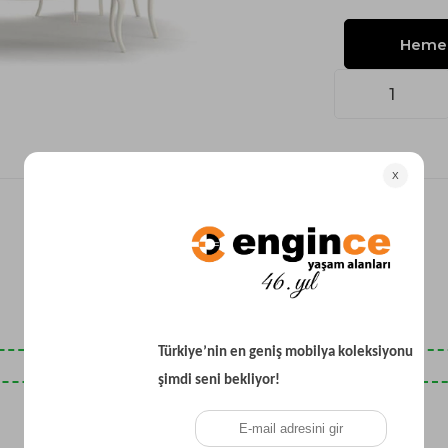
Yataklı Koltuk
Köşe Koltuk
Modern Köşe Koltuk
Ekonomik Köşe Koltuk
Mini Köşe Takımı
Gri Köşe Takımı
Bohem Köşe Takımı
Son Baktıklarınız