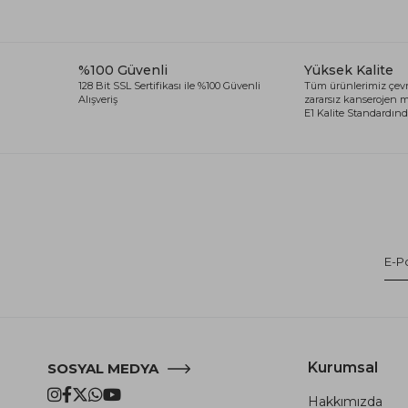
%100 Güvenli
Yüksek Kalite
128 Bit SSL Sertifikası ile %100 Güvenli
Tüm ürünlerimiz çevr
Alışveriş
zararsız kanserojen
E1 Kalite Standardında
Kurumsal
SOSYAL MEDYA
Hakkımızda