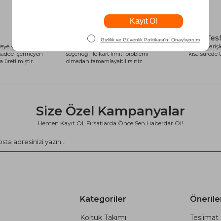
Alışveriş Kredisi
Hızlı Tes
eye ve sağlığa
Siparişlerinizi anında alışveriş kredisi
Tüm siparişle
 madde içermeyen
seçeneği ile kart limiti problemi
kısa sürede t
 üretilmiştir.
olmadan tamamlayabilirsiniz.
Size Özel Kampanyalar
Hemen Kayıt Ol, Fırsatlarda Önce Sen Haberdar Ol!
Kategoriler
Önerile
Koltuk Takımı
Teslimat 