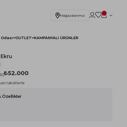
Mağazalarımız
 Odası
OUTLET
KAMPANYALI ÜRÜNLER
 Ekru
)
₺52.000
.0
an taksitlerle