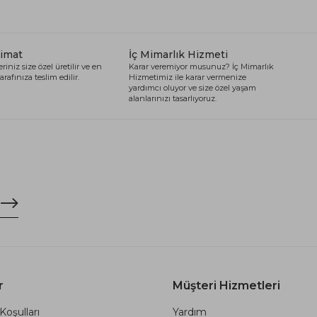
limat
İç Mimarlık Hizmeti
riniz size özel üretilir ve en
Karar veremiyor musunuz? İç Mimarlık
arafınıza teslim edilir.
Hizmetimiz ile karar vermenize
yardımcı oluyor ve size özel yaşam
alanlarınızı tasarlıyoruz.
r
Müşteri Hizmetleri
Koşulları
Yardım