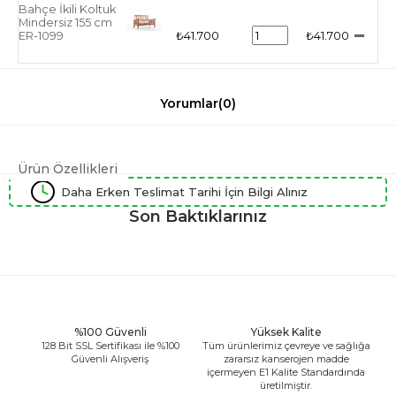
Bahçe İkili Koltuk
Mindersiz 155 cm
ER-1099
₺41.700
₺41.700
Yorumlar
(0)
Ürün Özellikleri
Daha Erken Teslimat Tarihi İçin Bilgi Alınız
Son Baktıklarınız
%100 Güvenli
Yüksek Kalite
128 Bit SSL Sertifikası ile %100
Tüm ürünlerimiz çevreye ve sağlığa
Güvenli Alışveriş
zararsız kanserojen madde
içermeyen E1 Kalite Standardında
üretilmiştir.