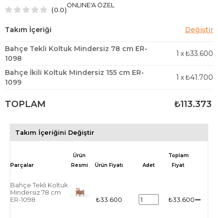
ONLINE'A ÖZEL
0.0
Bahçe Tekli Koltuk Mindersiz 78 cm ER-
1
x
₺33.600
1098
Bahçe İkili Koltuk Mindersiz 155 cm ER-
1
x
₺41.700
1099
TOPLAM
₺113.373
Takım İçeriğini Değiştir
Ürün
Toplam
Resmi
Ürün Fiyatı
Adet
Fiyat
Bahçe Tekli Koltuk
Mindersiz 78 cm
ER-1098
₺33.600
₺33.600