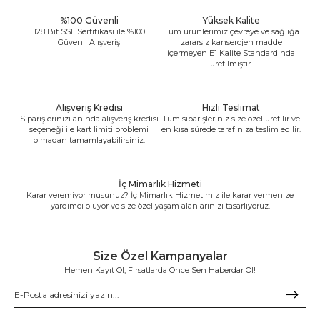
%100 Güvenli
Yüksek Kalite
128 Bit SSL Sertifikası ile %100
Tüm ürünlerimiz çevreye ve sağlığa
Güvenli Alışveriş
zararsız kanserojen madde
içermeyen E1 Kalite Standardında
üretilmiştir.
Alışveriş Kredisi
Hızlı Teslimat
Siparişlerinizi anında alışveriş kredisi
Tüm siparişleriniz size özel üretilir ve
seçeneği ile kart limiti problemi
en kısa sürede tarafınıza teslim edilir.
olmadan tamamlayabilirsiniz.
İç Mimarlık Hizmeti
Karar veremiyor musunuz? İç Mimarlık Hizmetimiz ile karar vermenize
yardımcı oluyor ve size özel yaşam alanlarınızı tasarlıyoruz.
Size Özel Kampanyalar
Hemen Kayıt Ol, Fırsatlarda Önce Sen Haberdar Ol!