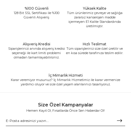
%100 Güvenli
Yüksek Kalite
128 Bit SSL Sertifikası ile %100
Tüm ürünlerimiz çevreye ve sağlığa
Güvenli Alışveriş
zararsız kanserojen madde
içermeyen E1 Kalite Standardında
üretilmiştir.
Alışveriş Kredisi
Hızlı Teslimat
Siparişlerinizi anında alışveriş kredisi
Tüm siparişleriniz size özel üretilir ve
seçeneği ile kart limiti problemi
en kısa sürede tarafınıza teslim edilir.
olmadan tamamlayabilirsiniz.
İç Mimarlık Hizmeti
Karar veremiyor musunuz? İç Mimarlık Hizmetimiz ile karar vermenize
yardımcı oluyor ve size özel yaşam alanlarınızı tasarlıyoruz.
Size Özel Kampanyalar
Hemen Kayıt Ol, Fırsatlarda Önce Sen Haberdar Ol!