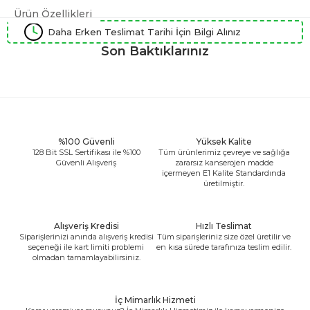
Ürün Özellikleri
Daha Erken Teslimat Tarihi İçin Bilgi Alınız
Son Baktıklarınız
%100 Güvenli
Yüksek Kalite
128 Bit SSL Sertifikası ile %100
Tüm ürünlerimiz çevreye ve sağlığa
Güvenli Alışveriş
zararsız kanserojen madde
içermeyen E1 Kalite Standardında
üretilmiştir.
Alışveriş Kredisi
Hızlı Teslimat
Siparişlerinizi anında alışveriş kredisi
Tüm siparişleriniz size özel üretilir ve
seçeneği ile kart limiti problemi
en kısa sürede tarafınıza teslim edilir.
olmadan tamamlayabilirsiniz.
İç Mimarlık Hizmeti