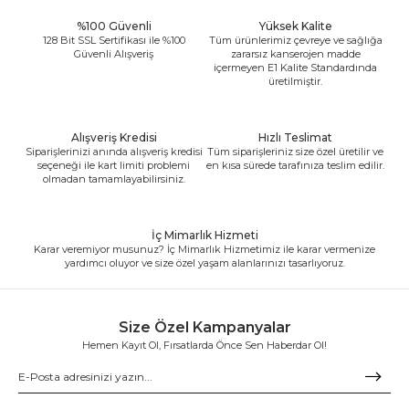
%100 Güvenli
Yüksek Kalite
128 Bit SSL Sertifikası ile %100
Tüm ürünlerimiz çevreye ve sağlığa
Güvenli Alışveriş
zararsız kanserojen madde
içermeyen E1 Kalite Standardında
üretilmiştir.
Alışveriş Kredisi
Hızlı Teslimat
Siparişlerinizi anında alışveriş kredisi
Tüm siparişleriniz size özel üretilir ve
seçeneği ile kart limiti problemi
en kısa sürede tarafınıza teslim edilir.
olmadan tamamlayabilirsiniz.
İç Mimarlık Hizmeti
Karar veremiyor musunuz? İç Mimarlık Hizmetimiz ile karar vermenize
yardımcı oluyor ve size özel yaşam alanlarınızı tasarlıyoruz.
Size Özel Kampanyalar
Hemen Kayıt Ol, Fırsatlarda Önce Sen Haberdar Ol!