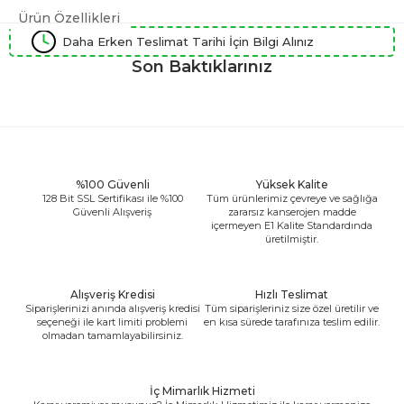
Ürün Özellikleri
Daha Erken Teslimat Tarihi İçin Bilgi Alınız
Son Baktıklarınız
%100 Güvenli
Yüksek Kalite
128 Bit SSL Sertifikası ile %100
Tüm ürünlerimiz çevreye ve sağlığa
Güvenli Alışveriş
zararsız kanserojen madde
içermeyen E1 Kalite Standardında
üretilmiştir.
Alışveriş Kredisi
Hızlı Teslimat
Siparişlerinizi anında alışveriş kredisi
Tüm siparişleriniz size özel üretilir ve
seçeneği ile kart limiti problemi
en kısa sürede tarafınıza teslim edilir.
olmadan tamamlayabilirsiniz.
İç Mimarlık Hizmeti