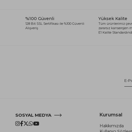
%100 Güvenli
Yüksek Kalite
128 Bit SSL Sertifikası ile %100 Güvenli
Tüm ürünlerimiz çevr
Alışveriş
zararsız kanserojen
E1 Kalite Standardında
Kurumsal
SOSYAL MEDYA
Hakkımızda
Kullanıcı Şözle