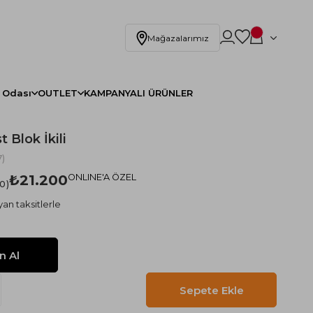
Mağazalarımız
 Odası
OUTLET
KAMPANYALI ÜRÜNLER
 Blok İkili
)
₺21.200
ONLINE'A ÖZEL
.0
an taksitlerle