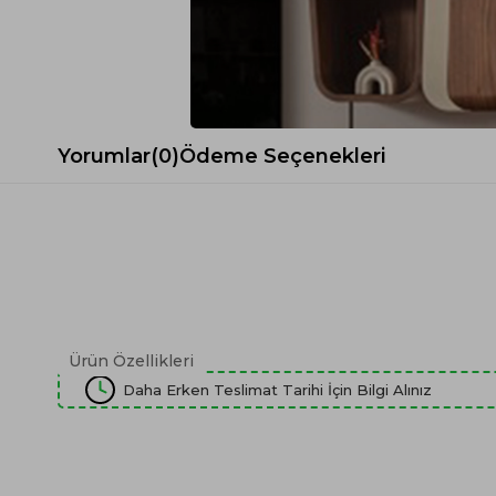
Spor Koltuk Takımı
Gri TV Ünitesi
Krem Koltuk Takımı
Beyaz TV Ünitesi
Gri Koltuk Takımı
Siyah TV Ünitesi
Büro Koltuk Takımı
Şömineli TV Ünitesi
Ev Tekstili
Dresuar
Yorumlar
(0)
Ödeme Seçenekleri
Duvar Ünitesi
TV Koltukları
Ürün Özellikleri
Daha Erken Teslimat Tarihi İçin Bilgi Alınız