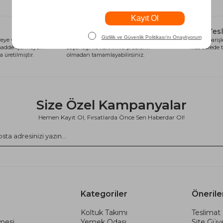
Alışveriş Kredisi
Hızlı Tes
eye ve sağlığa
Siparişlerinizi anında alışveriş kredisi
Tüm siparişle
 madde içermeyen
seçeneği ile kart limiti problemi
kısa sürede t
 üretilmiştir.
olmadan tamamlayabilirsiniz.
Size Özel Kampanyalar
Hemen Kayıt Ol, Fırsatlarda Önce Sen Haberdar Ol!
Kategoriler
Önerile
Koltuk Takımı
Teslimat 
şmesi
Yemek Odası
Site Güve