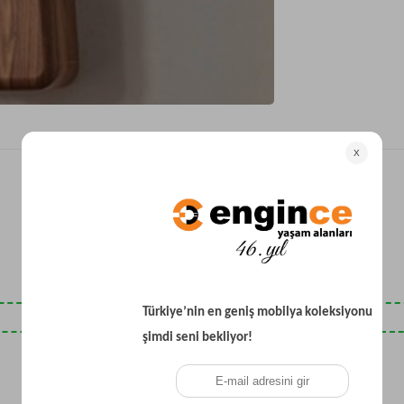
Yataklı Koltuk
Köşe Koltuk
Modern Köşe Koltuk
Ekonomik Köşe Koltuk
Mini Köşe Takımı
Gri Köşe Takımı
Bohem Köşe Takımı
Son Baktıklarınız