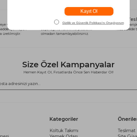
Alışveriş Kredisi
Hızlı Tes
eye ve sağlığa
Siparişlerinizi anında alışveriş kredisi
Tüm siparişle
 madde içermeyen
seçeneği ile kart limiti problemi
kısa sürede t
 üretilmiştir.
olmadan tamamlayabilirsiniz.
Size Özel Kampanyalar
Hemen Kayıt Ol, Fırsatlarda Önce Sen Haberdar Ol!
Kategoriler
Önerile
Koltuk Takımı
Teslimat 
şmesi
Yemek Odası
Site Güve