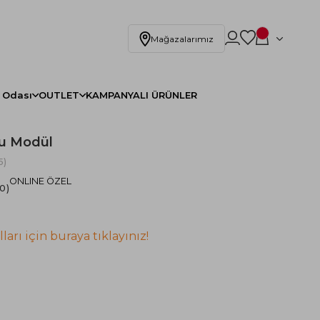
Mağazalarımız
 Odası
OUTLET
KAMPANYALI ÜRÜNLER
lu Modül
5)
ONLINE ÖZEL
.0
ları için buraya tıklayınız!