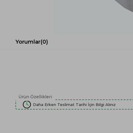
Spor Koltuk Takımı
Gri TV Ünitesi
Krem Koltuk Takımı
Beyaz TV Ünitesi
Gri Koltuk Takımı
Siyah TV Ünitesi
Büro Koltuk Takımı
Şömineli TV Ünitesi
Ev Tekstili
Dresuar
Yorumlar
(0)
Duvar Ünitesi
TV Koltukları
Ürün Özellikleri
Daha Erken Teslimat Tarihi İçin Bilgi Alınız