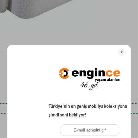
Yataklı Koltuk
Köşe Koltuk
Modern Köşe Koltuk
Ekonomik Köşe Koltuk
Mini Köşe Takımı
Gri Köşe Takımı
Bohem Köşe Takımı
Son Baktıklarınız