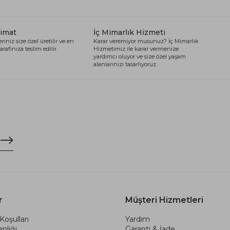
limat
İç Mimarlık Hizmeti
riniz size özel üretilir ve en
Karar veremiyor musunuz? İç Mimarlık
arafınıza teslim edilir.
Hizmetimiz ile karar vermenize
yardımcı oluyor ve size özel yaşam
alanlarınızı tasarlıyoruz.
r
Müşteri Hizmetleri
Koşulları
Yardım
nliği
Garanti & İade