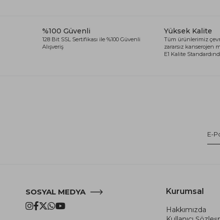
%100 Güvenli
Yüksek Kalite
128 Bit SSL Sertifikası ile %100 Güvenli
Tüm ürünlerimiz çevr
Alışveriş
zararsız kanserojen
E1 Kalite Standardında
Kurumsal
SOSYAL MEDYA
Hakkımızda
Kullanıcı Şözle