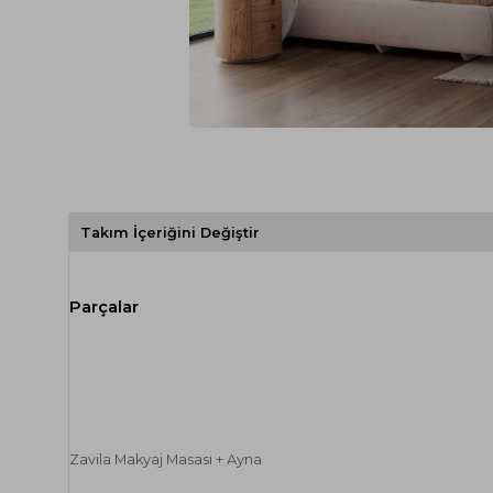
Spor Koltuk Takımı
Gri TV Ünitesi
Krem Koltuk Takımı
Beyaz TV Ünitesi
Gri Koltuk Takımı
Siyah TV Ünitesi
Büro Koltuk Takımı
Şömineli TV Ünitesi
Ev Tekstili
Dresuar
Duvar Ünitesi
TV Koltukları
Takım İçeriğini Değiştir
Zavila Makyaj Masası + Ayna