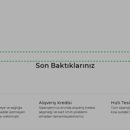
Son Baktıklarınız
Alışveriş Kredisi
Hızlı Tes
eye ve sağlığa
Siparişlerinizi anında alışveriş kredisi
Tüm siparişle
 madde içermeyen
seçeneği ile kart limiti problemi
kısa sürede t
 üretilmiştir.
olmadan tamamlayabilirsiniz.