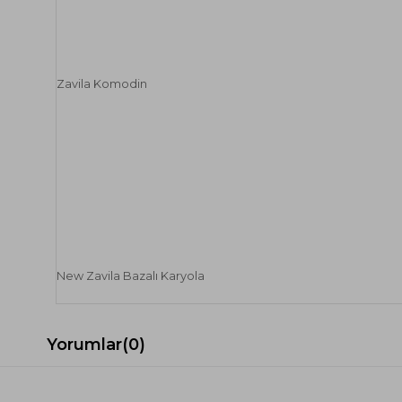
Zavila Komodin
New Zavila Bazalı Karyola
Yorumlar
(0)