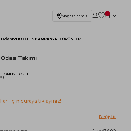
Mağazalarımız
 Odası
OUTLET
KAMPANYALI ÜRÜNLER
k Odası Takımı
)
ONLINE ÖZEL
.0
ları için buraya tıklayınız!
Masası + Ayna
1
x
₺47.800