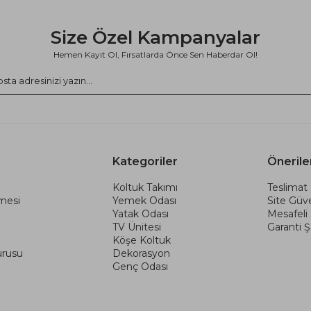
Size Özel Kampanyalar
Hemen Kayıt Ol, Fırsatlarda Önce Sen Haberdar Ol!
Kategoriler
Önerile
Koltuk Takımı
Teslimat 
şmesi
Yemek Odası
Site Güve
Yatak Odası
Mesafeli
TV Ünitesi
Garanti Şa
Köşe Koltuk
urusu
Dekorasyon
Genç Odası