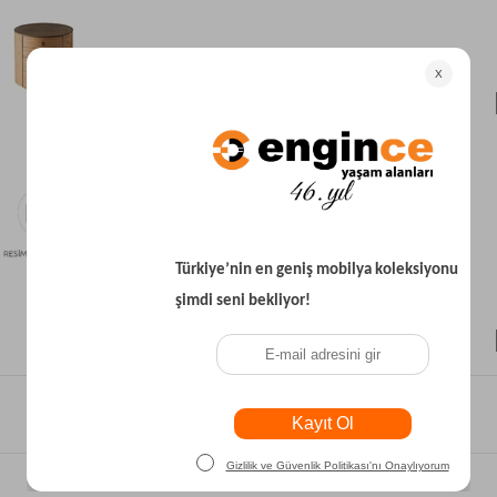
₺16.600
₺40.300