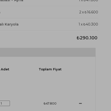
n
2
x
₺16.600
lı Karyola
1
x
₺40.300
₺290.100
Adet
Toplam Fiyat
₺47.800