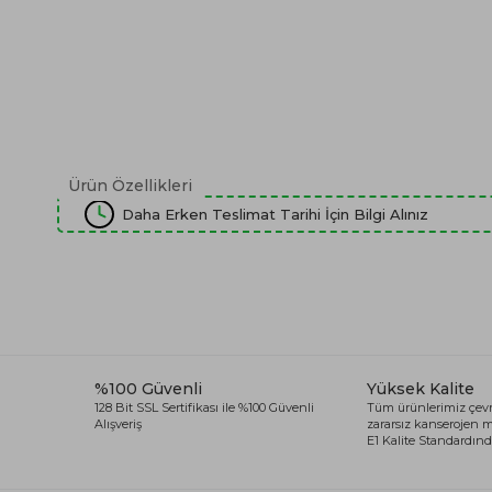
Ürün Özellikleri
Daha Erken Teslimat Tarihi İçin Bilgi Alınız
%100 Güvenli
Yüksek Kalite
128 Bit SSL Sertifikası ile %100 Güvenli
Tüm ürünlerimiz çevr
Alışveriş
zararsız kanserojen
E1 Kalite Standardında