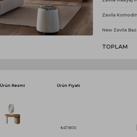
Yataklı Koltuk
Köşe Koltuk
Zavila Komodi
Modern Köşe Koltuk
New Zavila Baza
Ekonomik Köşe Koltuk
Mini Köşe Takımı
TOPLAM
Gri Köşe Takımı
Bohem Köşe Takımı
Ürün Resmi
Ürün Fiyatı
₺47.800