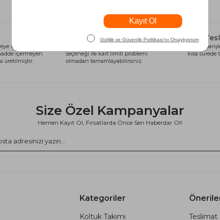
Alışveriş Kredisi
Hızlı Tes
eye ve sağlığa
Siparişlerinizi anında alışveriş kredisi
Tüm siparişle
 madde içermeyen
seçeneği ile kart limiti problemi
kısa sürede t
 üretilmiştir.
olmadan tamamlayabilirsiniz.
Size Özel Kampanyalar
Hemen Kayıt Ol, Fırsatlarda Önce Sen Haberdar Ol!
Kategoriler
Önerile
Koltuk Takımı
Teslimat 