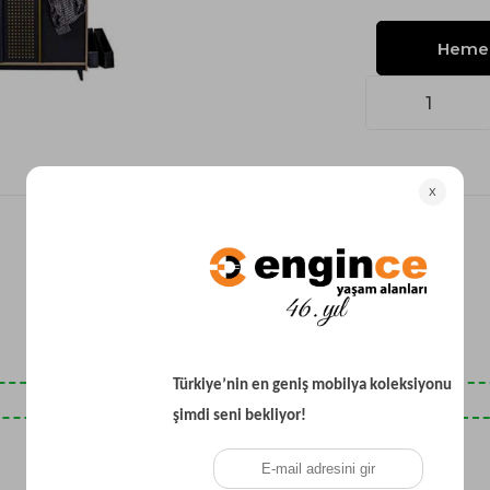
Yataklı Koltuk
Köşe Koltuk
Modern Köşe Koltuk
Ekonomik Köşe Koltuk
Mini Köşe Takımı
Gri Köşe Takımı
Bohem Köşe Takımı
Son Baktıklarınız