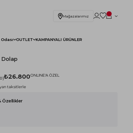
Mağazalarımız
 Odası
OUTLET
KAMPANYALI ÜRÜNLER
ı Dolap
₺26.800
ONLINE'A ÖZEL
.0
yan taksitlerle