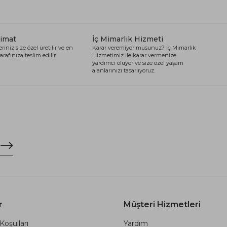
limat
İç Mimarlık Hizmeti
riniz size özel üretilir ve en
Karar veremiyor musunuz? İç Mimarlık
arafınıza teslim edilir.
Hizmetimiz ile karar vermenize
yardımcı oluyor ve size özel yaşam
alanlarınızı tasarlıyoruz.
r
Müşteri Hizmetleri
Koşulları
Yardım