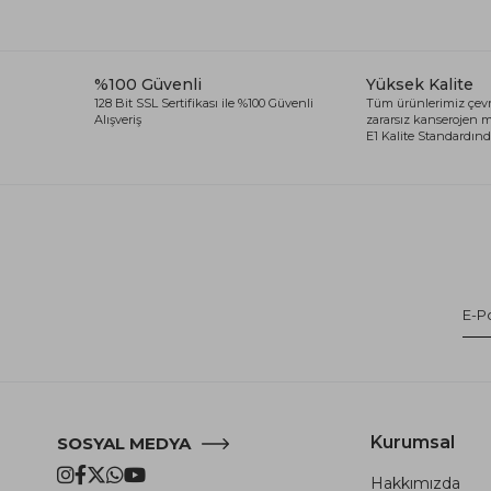
%100 Güvenli
Yüksek Kalite
128 Bit SSL Sertifikası ile %100 Güvenli
Tüm ürünlerimiz çevr
Alışveriş
zararsız kanserojen
E1 Kalite Standardında
Kurumsal
SOSYAL MEDYA
Hakkımızda