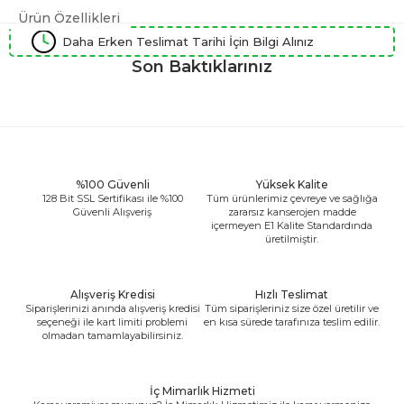
Ürün Özellikleri
Daha Erken Teslimat Tarihi İçin Bilgi Alınız
Son Baktıklarınız
%100 Güvenli
Yüksek Kalite
128 Bit SSL Sertifikası ile %100
Tüm ürünlerimiz çevreye ve sağlığa
Güvenli Alışveriş
zararsız kanserojen madde
içermeyen E1 Kalite Standardında
üretilmiştir.
Alışveriş Kredisi
Hızlı Teslimat
Siparişlerinizi anında alışveriş kredisi
Tüm siparişleriniz size özel üretilir ve
seçeneği ile kart limiti problemi
en kısa sürede tarafınıza teslim edilir.
olmadan tamamlayabilirsiniz.
İç Mimarlık Hizmeti