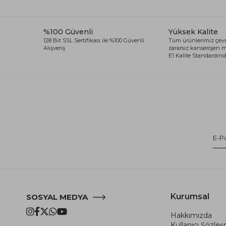
%100 Güvenli
Yüksek Kalite
128 Bit SSL Sertifikası ile %100 Güvenli
Tüm ürünlerimiz çevr
Alışveriş
zararsız kanserojen
E1 Kalite Standardında
Kurumsal
SOSYAL MEDYA
Hakkımızda
Kullanıcı Şözle