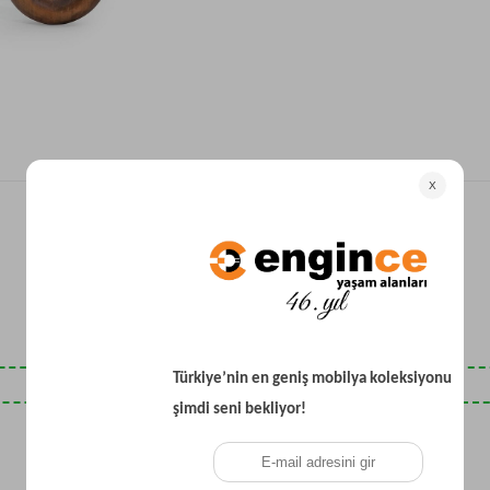
Yataklı Koltuk
Köşe Koltuk
Modern Köşe Koltuk
Ekonomik Köşe Koltuk
Mini Köşe Takımı
Gri Köşe Takımı
Bohem Köşe Takımı
Son Baktıklarınız