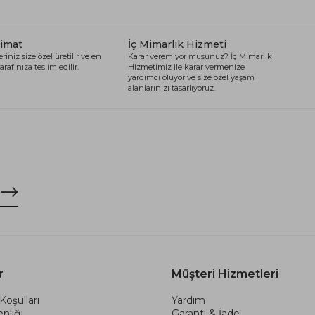
limat
İç Mimarlık Hizmeti
riniz size özel üretilir ve en
Karar veremiyor musunuz? İç Mimarlık
arafınıza teslim edilir.
Hizmetimiz ile karar vermenize
yardımcı oluyor ve size özel yaşam
alanlarınızı tasarlıyoruz.
r
Müşteri Hizmetleri
Koşulları
Yardım
nliği
Garanti & İade