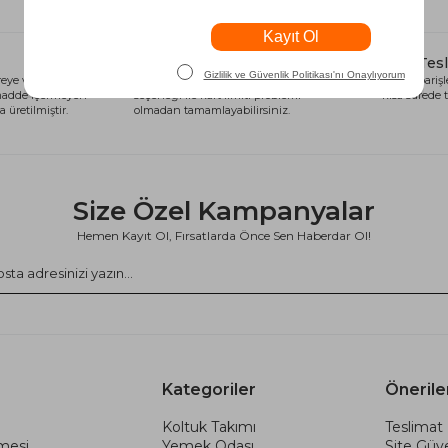
Alışveriş Kredisi
Hızlı Tes
eye ve sağlığa
Siparişlerinizi anında alışveriş kredisi
Tüm siparişle
 madde içermeyen
seçeneği ile kart limiti problemi
kısa sürede t
 üretilmiştir.
olmadan tamamlayabilirsiniz.
Size Özel Kampanyalar
Hemen Kayıt Ol, Fırsatlarda Önce Sen Haberdar Ol!
Kategoriler
Önerile
Koltuk Takımı
Teslimat 
şmesi
Yemek Odası
Site Güve