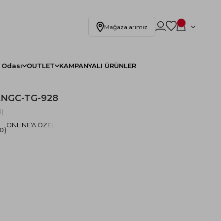
Mağazalarımız
 Odası
OUTLET
KAMPANYALI ÜRÜNLER
ENGC-TG-928
)
ONLINE'A ÖZEL
.0