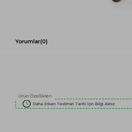
Spor Koltuk Takımı
Gri TV Ünitesi
Krem Koltuk Takımı
Beyaz TV Ünitesi
Gri Koltuk Takımı
Siyah TV Ünitesi
Büro Koltuk Takımı
Şömineli TV Ünitesi
Ev Tekstili
Dresuar
Yorumlar
(0)
Duvar Ünitesi
TV Koltukları
Ürün Özellikleri
Daha Erken Teslimat Tarihi İçin Bilgi Alınız