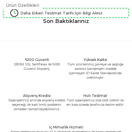
Ürün Özellikleri
Daha Erken Teslimat Tarihi İçin Bilgi Alınız
Son Baktıklarınız
%100 Güvenli
Yüksek Kalite
128 Bit SSL Sertifikası ile %100
Tüm ürünlerimiz çevreye ve sağlığa
Güvenli Alışveriş
zararsız kanserojen madde
içermeyen E1 Kalite Standardında
üretilmiştir.
Alışveriş Kredisi
Hızlı Teslimat
Siparişlerinizi anında alışveriş kredisi
Tüm siparişleriniz size özel üretilir ve
seçeneği ile kart limiti problemi
en kısa sürede tarafınıza teslim edilir.
olmadan tamamlayabilirsiniz.
İç Mimarlık Hizmeti
Karar veremiyor musunuz? İç Mimarlık Hizmetimiz ile karar vermenize