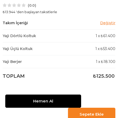
0.0
₺13.944
'den başlayan taksitlerle
Yaji Dörtlü Koltuk
1
x
₺61.400
Yaji Üçlü Koltuk
1
x
₺53.400
Yaji Berjer
1
x
₺18.100
TOPLAM
₺125.500