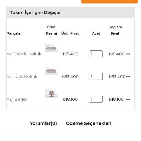
Takım İçeriğini Değiştir
Ürün
Toplam
Resmi
Ürün Fiyatı
Adet
Fiyat
Yaji Dörtlü Koltuk
₺61.400
₺61.400
Yaji Üçlü Koltuk
₺53.400
₺53.400
Yaji Berjer
₺18.100
₺18.100
Yorumlar
(0)
Ödeme Seçenekleri