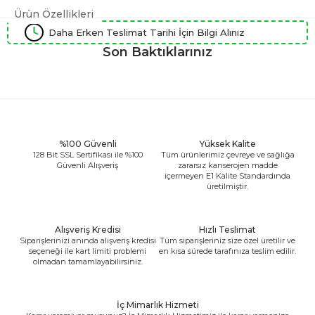
Ürün Özellikleri
Daha Erken Teslimat Tarihi İçin Bilgi Alınız
Son Baktıklarınız
%100 Güvenli
Yüksek Kalite
128 Bit SSL Sertifikası ile %100
Tüm ürünlerimiz çevreye ve sağlığa
Güvenli Alışveriş
zararsız kanserojen madde
içermeyen E1 Kalite Standardında
üretilmiştir.
Alışveriş Kredisi
Hızlı Teslimat
Siparişlerinizi anında alışveriş kredisi
Tüm siparişleriniz size özel üretilir ve
seçeneği ile kart limiti problemi
en kısa sürede tarafınıza teslim edilir.
olmadan tamamlayabilirsiniz.
İç Mimarlık Hizmeti