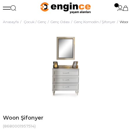
Anasayfa
Çocuk / Genç
Genç Odası
Genç Komodin / Şifonyer
Woon Ş
Woon Şifonyer
(8680001957514)