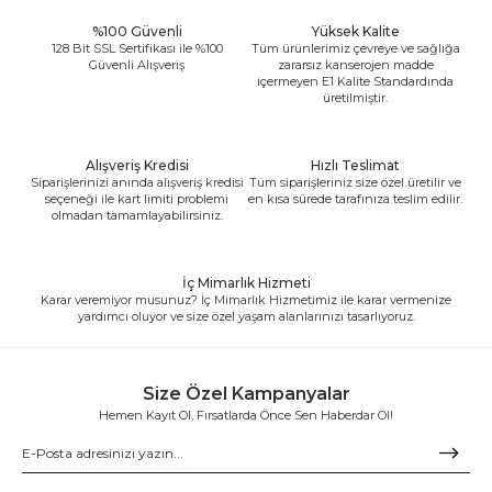
%100 Güvenli
Yüksek Kalite
128 Bit SSL Sertifikası ile %100
Tüm ürünlerimiz çevreye ve sağlığa
Güvenli Alışveriş
zararsız kanserojen madde
içermeyen E1 Kalite Standardında
üretilmiştir.
Alışveriş Kredisi
Hızlı Teslimat
Siparişlerinizi anında alışveriş kredisi
Tüm siparişleriniz size özel üretilir ve
seçeneği ile kart limiti problemi
en kısa sürede tarafınıza teslim edilir.
olmadan tamamlayabilirsiniz.
İç Mimarlık Hizmeti
Karar veremiyor musunuz? İç Mimarlık Hizmetimiz ile karar vermenize
yardımcı oluyor ve size özel yaşam alanlarınızı tasarlıyoruz.
Size Özel Kampanyalar
Hemen Kayıt Ol, Fırsatlarda Önce Sen Haberdar Ol!