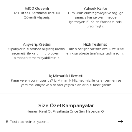
%100 Güvenli
Yüksek Kalite
128 Bit SSL Sertifikası ile %100
Tüm ürünlerimiz çevreye ve sağlığa
Güvenli Alışveriş
zararsız kanserojen madde
içermeyen E1 Kalite Standardında
üretilmiştir.
Alışveriş Kredisi
Hızlı Teslimat
Siparişlerinizi anında alışveriş kredisi
Tüm siparişleriniz size özel üretilir ve
seçeneği ile kart limiti problemi
en kısa sürede tarafınıza teslim edilir.
olmadan tamamlayabilirsiniz.
İç Mimarlık Hizmeti
Karar veremiyor musunuz? İç Mimarlık Hizmetimiz ile karar vermenize
yardımcı oluyor ve size özel yaşam alanlarınızı tasarlıyoruz.
Size Özel Kampanyalar
Hemen Kayıt Ol, Fırsatlarda Önce Sen Haberdar Ol!