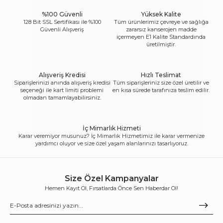
%100 Güvenli
Yüksek Kalite
128 Bit SSL Sertifikası ile %100
Tüm ürünlerimiz çevreye ve sağlığa
Güvenli Alışveriş
zararsız kanserojen madde
içermeyen E1 Kalite Standardında
üretilmiştir.
Alışveriş Kredisi
Hızlı Teslimat
Siparişlerinizi anında alışveriş kredisi
Tüm siparişleriniz size özel üretilir ve
seçeneği ile kart limiti problemi
en kısa sürede tarafınıza teslim edilir.
olmadan tamamlayabilirsiniz.
İç Mimarlık Hizmeti
Karar veremiyor musunuz? İç Mimarlık Hizmetimiz ile karar vermenize
yardımcı oluyor ve size özel yaşam alanlarınızı tasarlıyoruz.
Size Özel Kampanyalar
Hemen Kayıt Ol, Fırsatlarda Önce Sen Haberdar Ol!