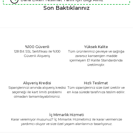
Son Baktıklarınız
%100 Güvenli
Yüksek Kalite
128 Bit SSL Sertifikası ile %100
Tüm ürünlerimiz çevreye ve sağlığa
Güvenli Alışveriş
zararsız kanserojen madde
içermeyen E1 Kalite Standardında
üretilmiştir.
Alışveriş Kredisi
Hızlı Teslimat
Siparişlerinizi anında alışveriş kredisi
Tüm siparişleriniz size özel üretilir ve
seçeneği ile kart limiti problemi
en kısa sürede tarafınıza teslim edilir.
olmadan tamamlayabilirsiniz.
İç Mimarlık Hizmeti
Karar veremiyor musunuz? İç Mimarlık Hizmetimiz ile karar vermenize
yardımcı oluyor ve size özel yaşam alanlarınızı tasarlıyoruz.