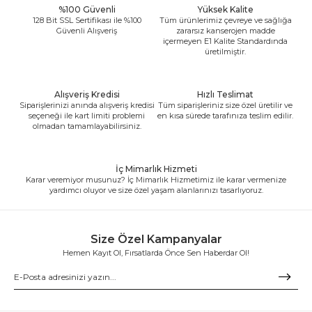
%100 Güvenli
Yüksek Kalite
128 Bit SSL Sertifikası ile %100
Tüm ürünlerimiz çevreye ve sağlığa
Güvenli Alışveriş
zararsız kanserojen madde
içermeyen E1 Kalite Standardında
üretilmiştir.
Alışveriş Kredisi
Hızlı Teslimat
Siparişlerinizi anında alışveriş kredisi
Tüm siparişleriniz size özel üretilir ve
seçeneği ile kart limiti problemi
en kısa sürede tarafınıza teslim edilir.
olmadan tamamlayabilirsiniz.
İç Mimarlık Hizmeti
Karar veremiyor musunuz? İç Mimarlık Hizmetimiz ile karar vermenize
yardımcı oluyor ve size özel yaşam alanlarınızı tasarlıyoruz.
Size Özel Kampanyalar
Hemen Kayıt Ol, Fırsatlarda Önce Sen Haberdar Ol!