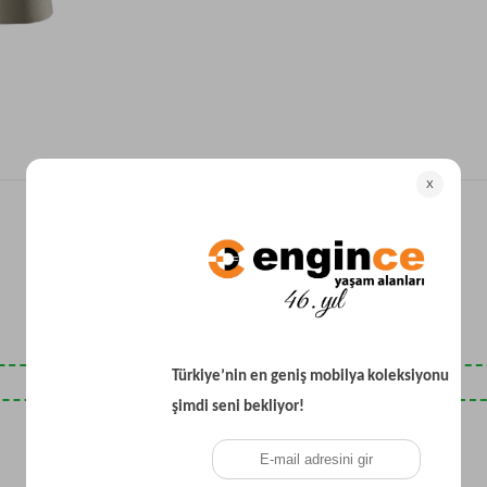
Yataklı Koltuk
Köşe Koltuk
Modern Köşe Koltuk
Ekonomik Köşe Koltuk
Mini Köşe Takımı
Gri Köşe Takımı
Bohem Köşe Takımı
Son Baktıklarınız