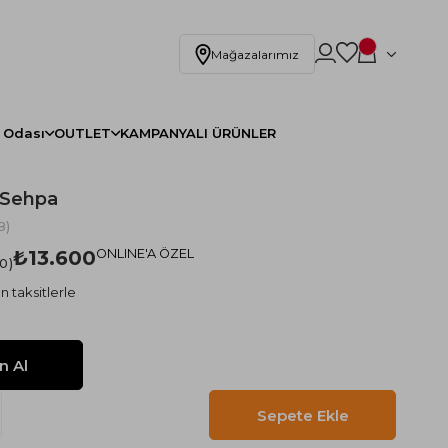
Mağazalarımız
 Odası
OUTLET
KAMPANYALI ÜRÜNLER
n Sehpa
8)
₺13.600
ONLINE'A ÖZEL
.0
n taksitlerle