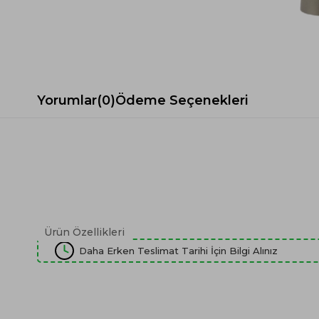
Spor Koltuk Takımı
Gri TV Ünitesi
Krem Koltuk Takımı
Beyaz TV Ünitesi
Gri Koltuk Takımı
Siyah TV Ünitesi
Büro Koltuk Takımı
Şömineli TV Ünitesi
Ev Tekstili
Dresuar
Yorumlar
(0)
Ödeme Seçenekleri
Duvar Ünitesi
TV Koltukları
Ürün Özellikleri
Daha Erken Teslimat Tarihi İçin Bilgi Alınız