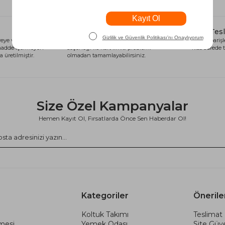
Alışveriş Kredisi
Hızlı Tes
eye ve sağlığa
Siparişlerinizi anında alışveriş kredisi
Tüm siparişle
 madde içermeyen
seçeneği ile kart limiti problemi
kısa sürede t
 üretilmiştir.
olmadan tamamlayabilirsiniz.
Size Özel Kampanyalar
Hemen Kayıt Ol, Fırsatlarda Önce Sen Haberdar Ol!
Kategoriler
Önerile
Koltuk Takımı
Teslimat 
şmesi
Yemek Odası
Site Güve