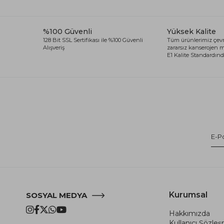
%100 Güvenli
Yüksek Kalite
128 Bit SSL Sertifikası ile %100 Güvenli
Tüm ürünlerimiz çevr
Alışveriş
zararsız kanserojen
E1 Kalite Standardında
Kurumsal
SOSYAL MEDYA
Hakkımızda
Kullanıcı Şözle