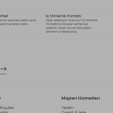
limat
İç Mimarlık Hizmeti
riniz size özel üretilir ve en
Karar veremiyor musunuz? İç Mimarlık
arafınıza teslim edilir.
Hizmetimiz ile karar vermenize
yardımcı oluyor ve size özel yaşam
alanlarınızı tasarlıyoruz.
r
Müşteri Hizmetleri
Koşulları
Yardım
nliği
Garanti & İade