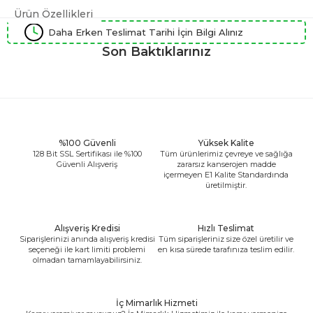
Ürün Özellikleri
Daha Erken Teslimat Tarihi İçin Bilgi Alınız
Son Baktıklarınız
%100 Güvenli
Yüksek Kalite
128 Bit SSL Sertifikası ile %100
Tüm ürünlerimiz çevreye ve sağlığa
Güvenli Alışveriş
zararsız kanserojen madde
içermeyen E1 Kalite Standardında
üretilmiştir.
Alışveriş Kredisi
Hızlı Teslimat
Siparişlerinizi anında alışveriş kredisi
Tüm siparişleriniz size özel üretilir ve
seçeneği ile kart limiti problemi
en kısa sürede tarafınıza teslim edilir.
olmadan tamamlayabilirsiniz.
İç Mimarlık Hizmeti