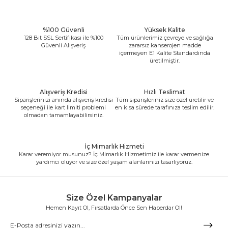
%100 Güvenli
Yüksek Kalite
128 Bit SSL Sertifikası ile %100
Tüm ürünlerimiz çevreye ve sağlığa
Güvenli Alışveriş
zararsız kanserojen madde
içermeyen E1 Kalite Standardında
üretilmiştir.
Alışveriş Kredisi
Hızlı Teslimat
Siparişlerinizi anında alışveriş kredisi
Tüm siparişleriniz size özel üretilir ve
seçeneği ile kart limiti problemi
en kısa sürede tarafınıza teslim edilir.
olmadan tamamlayabilirsiniz.
İç Mimarlık Hizmeti
Karar veremiyor musunuz? İç Mimarlık Hizmetimiz ile karar vermenize
yardımcı oluyor ve size özel yaşam alanlarınızı tasarlıyoruz.
Size Özel Kampanyalar
Hemen Kayıt Ol, Fırsatlarda Önce Sen Haberdar Ol!