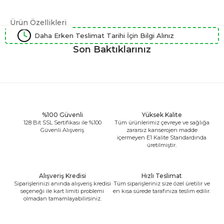
Ürün Özellikleri
Daha Erken Teslimat Tarihi İçin Bilgi Alınız
Son Baktıklarınız
%100 Güvenli
Yüksek Kalite
128 Bit SSL Sertifikası ile %100
Tüm ürünlerimiz çevreye ve sağlığa
Güvenli Alışveriş
zararsız kanserojen madde
içermeyen E1 Kalite Standardında
üretilmiştir.
Alışveriş Kredisi
Hızlı Teslimat
Siparişlerinizi anında alışveriş kredisi
Tüm siparişleriniz size özel üretilir ve
seçeneği ile kart limiti problemi
en kısa sürede tarafınıza teslim edilir.
olmadan tamamlayabilirsiniz.