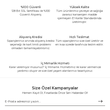
%100 Güvenli
Yüksek Kalite
128 Bit SSL Sertifikası ile %100
Tüm ürünlerimiz çevreye ve sağlığa
Güvenli Alışveriş
zararsız kanserojen madde
içermeyen E1 Kalite Standardında
üretilmiştir.
Alışveriş Kredisi
Hızlı Teslimat
Siparişlerinizi anında alışveriş kredisi
Tüm siparişleriniz size özel üretilir ve
seçeneği ile kart limiti problemi
en kısa sürede tarafınıza teslim edilir.
olmadan tamamlayabilirsiniz.
İç Mimarlık Hizmeti
Karar veremiyor musunuz? İç Mimarlık Hizmetimiz ile karar vermenize
yardımcı oluyor ve size özel yaşam alanlarınızı tasarlıyoruz.
Size Özel Kampanyalar
Hemen Kayıt Ol, Fırsatlarda Önce Sen Haberdar Ol!