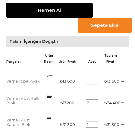
Takım İçeriğini Değiştir
Ürün
Toplam
Resmi
Ürün Fiyatı
Adet
Fiyat
Verna Topal Ayak
₺13.600
₺13.600
Verna Tv Üst Raflı
Blok
₺17.200
₺34.400
Verna Tv Üst
Kapaklı Blok
₺31.300
₺31.300