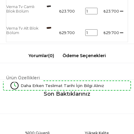
Verna Tv Camlı
Blok Bölüm
₺23.700
₺23.700
Verna Tv Alt Blok
Bölüm
₺29.700
₺29.700
Yorumlar
(0)
Ödeme Seçenekleri
Ürün Özellikleri
Daha Erken Teslimat Tarihi İçin Bilgi Alınız
Son Baktıklarınız
%100 Güvenli
Yüksek Kalite