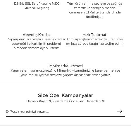
128 Bit SSL Sertifikası ile %100
Tüm ürünlerimiz çevreye ve sağlığa
Güvenli Alışveriş
zararsız kanserojen madde
içermeyen E1 Kalite Standardında
üretilmiştir.
Alışveriş Kredisi
Hızlı Teslimat
Siparişlerinizi anında alışveriş kredisi
Tüm siparişleriniz size özel üretilir ve
seçeneği ile kart limiti problemi
en kısa sürede tarafınıza teslim edilir.
olmadan tamamlayabilirsiniz.
İç Mimarlık Hizmeti
Karar veremiyor musunuz? İç Mimarlık Hizmetimiz ile karar vermenize
yardımcı oluyor ve size özel yaşam alanlarınızı tasarlıyoruz.
Size Özel Kampanyalar
Hemen Kayıt Ol, Fırsatlarda Önce Sen Haberdar Ol!