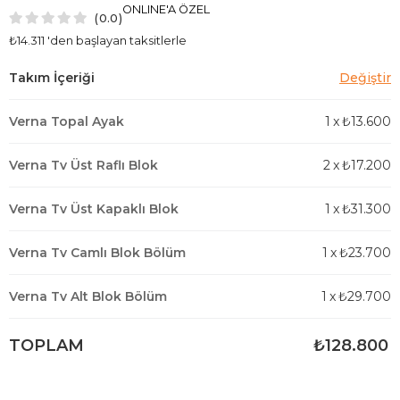
ONLINE'A ÖZEL
0.0
₺14.311
'den başlayan taksitlerle
Verna Topal Ayak
1
x
₺13.600
Verna Tv Üst Raflı Blok
2
x
₺17.200
Verna Tv Üst Kapaklı Blok
1
x
₺31.300
Verna Tv Camlı Blok Bölüm
1
x
₺23.700
Verna Tv Alt Blok Bölüm
1
x
₺29.700
TOPLAM
₺128.800