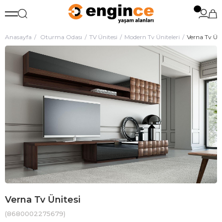
Anasayfa
Oturma Odası
TV Ünitesi
Modern Tv Üniteleri
Verna Tv Üni
Verna Tv Ünitesi
(8680002275679)