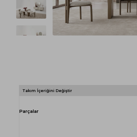
Spor Koltuk Takımı
Gri TV Ünitesi
Krem Koltuk Takımı
Beyaz TV Ünitesi
Gri Koltuk Takımı
Siyah TV Ünitesi
Büro Koltuk Takımı
Şömineli TV Ünitesi
Ev Tekstili
Dresuar
Duvar Ünitesi
TV Koltukları
Takım İçeriğini Değiştir