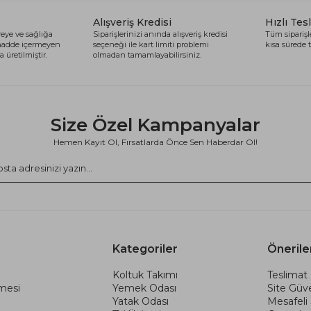
Alışveriş Kredisi
Hızlı Tes
eye ve sağlığa
Siparişlerinizi anında alışveriş kredisi
Tüm siparişle
 madde içermeyen
seçeneği ile kart limiti problemi
kısa sürede t
 üretilmiştir.
olmadan tamamlayabilirsiniz.
Size Özel Kampanyalar
Hemen Kayıt Ol, Fırsatlarda Önce Sen Haberdar Ol!
Kategoriler
Önerile
Koltuk Takımı
Teslimat 
şmesi
Yemek Odası
Site Güve
Yatak Odası
Mesafeli