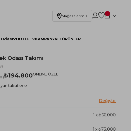
Mağazalarımız
 Odası
OUTLET
KAMPANYALI ÜRÜNLER
ek Odası Takımı
8)
₺194.800
ONLINE ÖZEL
.0
yan taksitlerle
1
x
₺66.000
1
x
₺73.000