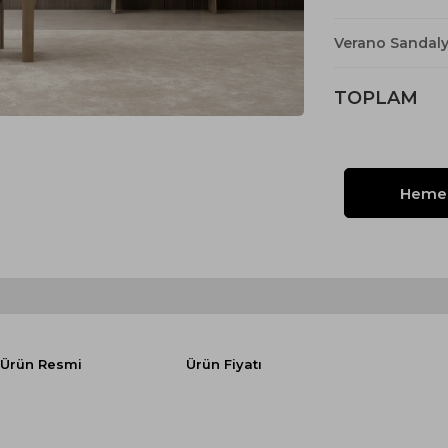
Yataklı Koltuk
Köşe Koltuk
Verano Sandal
Modern Köşe Koltuk
TOPLAM
Ekonomik Köşe Koltuk
Mini Köşe Takımı
Gri Köşe Takımı
Bohem Köşe Takımı
Ürün Resmi
Ürün Fiyatı