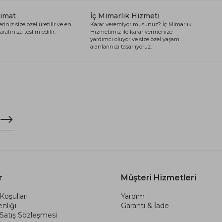
limat
İç Mimarlık Hizmeti
riniz size özel üretilir ve en
Karar veremiyor musunuz? İç Mimarlık
arafınıza teslim edilir.
Hizmetimiz ile karar vermenize
yardımcı oluyor ve size özel yaşam
alanlarınızı tasarlıyoruz.
r
Müşteri Hizmetleri
Koşulları
Yardım
nliği
Garanti & İade
 Satış Sözleşmesi