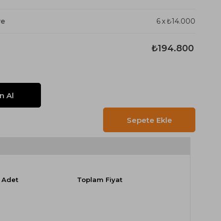
ye
6
x
₺14.000
₺194.800
Adet
Toplam Fiyat