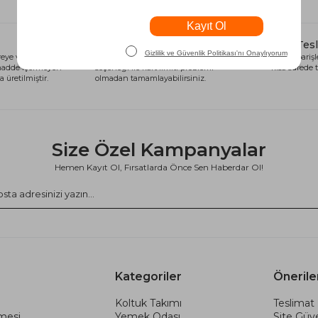
Alışveriş Kredisi
Hızlı Tes
eye ve sağlığa
Siparişlerinizi anında alışveriş kredisi
Tüm siparişle
 madde içermeyen
seçeneği ile kart limiti problemi
kısa sürede t
 üretilmiştir.
olmadan tamamlayabilirsiniz.
Size Özel Kampanyalar
Hemen Kayıt Ol, Fırsatlarda Önce Sen Haberdar Ol!
Kategoriler
Önerile
Koltuk Takımı
Teslimat 
şmesi
Yemek Odası
Site Güve