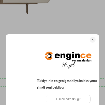
Yataklı Koltuk
Köşe Koltuk
Modern Köşe Koltuk
Ekonomik Köşe Koltuk
Mini Köşe Takımı
Gri Köşe Takımı
Bohem Köşe Takımı
Son Baktıklarınız