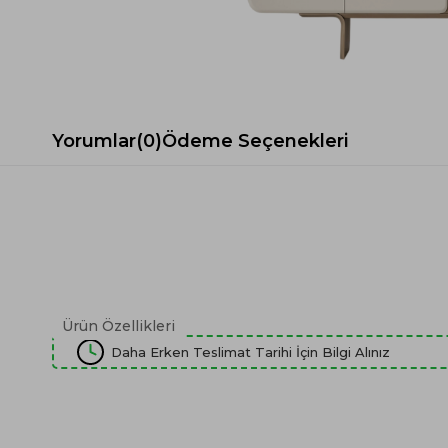
Spor Koltuk Takımı
Gri TV Ünitesi
Krem Koltuk Takımı
Beyaz TV Ünitesi
Gri Koltuk Takımı
Siyah TV Ünitesi
Büro Koltuk Takımı
Şömineli TV Ünitesi
Ev Tekstili
Dresuar
Yorumlar
(0)
Ödeme Seçenekleri
Duvar Ünitesi
TV Koltukları
Ürün Özellikleri
Daha Erken Teslimat Tarihi İçin Bilgi Alınız