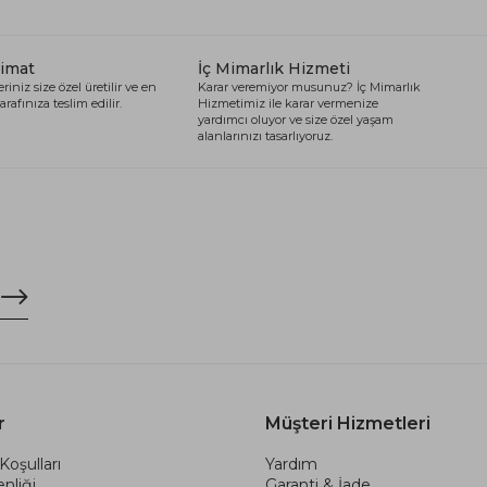
limat
İç Mimarlık Hizmeti
riniz size özel üretilir ve en
Karar veremiyor musunuz? İç Mimarlık
arafınıza teslim edilir.
Hizmetimiz ile karar vermenize
yardımcı oluyor ve size özel yaşam
alanlarınızı tasarlıyoruz.
r
Müşteri Hizmetleri
Koşulları
Yardım
nliği
Garanti & İade