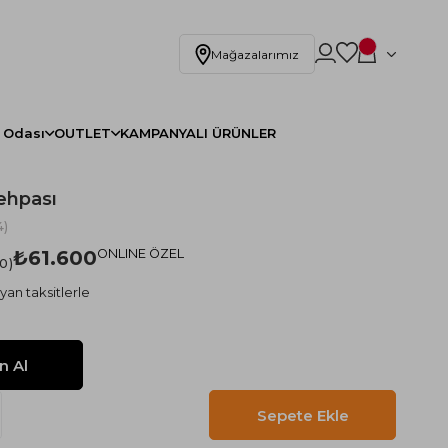
Mağazalarımız
 Odası
OUTLET
KAMPANYALI ÜRÜNLER
ehpası
)
₺61.600
ONLINE ÖZEL
.0
yan taksitlerle