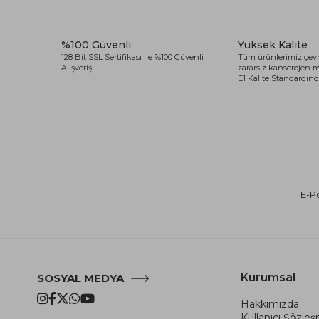
%100 Güvenli
Yüksek Kalite
128 Bit SSL Sertifikası ile %100 Güvenli
Tüm ürünlerimiz çevr
Alışveriş
zararsız kanserojen
E1 Kalite Standardında
Kurumsal
SOSYAL MEDYA
Hakkımızda
Kullanıcı Şözle