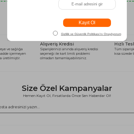
Son Baktıklarınız
Alışveriş Kredisi
Hızlı Tes
eye ve sağlığa
Siparişlerinizi anında alışveriş kredisi
Tüm siparişle
 madde içermeyen
seçeneği ile kart limiti problemi
kısa sürede t
 üretilmiştir.
olmadan tamamlayabilirsiniz.
Size Özel Kampanyalar
Hemen Kayıt Ol, Fırsatlarda Önce Sen Haberdar Ol!