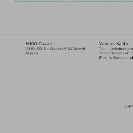
%100 Güvenli
Yüksek Kalite
128 Bit SSL Sertifikası ile %100 Güvenli
Tüm ürünlerimiz çevr
Alışveriş
zararsız kanserojen
E1 Kalite Standardında