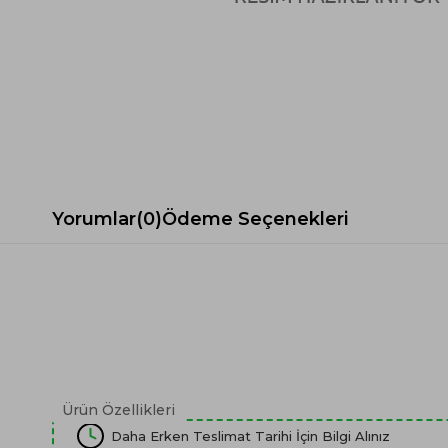
Spor Koltuk Takımı
Gri TV Ünitesi
Krem Koltuk Takımı
Beyaz TV Ünitesi
Gri Koltuk Takımı
Siyah TV Ünitesi
Büro Koltuk Takımı
Şömineli TV Ünitesi
Ev Tekstili
Dresuar
Duvar Ünitesi
TV Koltukları
Yorumlar
(0)
Ödeme Seçenekleri
Ürün Özellikleri
Daha Erken Teslimat Tarihi İçin Bilgi Alınız