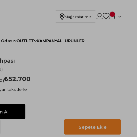
Mağazalarımız
 Odası
OUTLET
KAMPANYALI ÜRÜNLER
hpası
2)
₺52.700
.0
yan taksitlerle