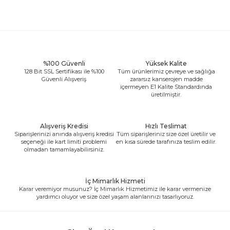
%100 Güvenli
Yüksek Kalite
128 Bit SSL Sertifikası ile %100
Tüm ürünlerimiz çevreye ve sağlığa
Güvenli Alışveriş
zararsız kanserojen madde
içermeyen E1 Kalite Standardında
üretilmiştir.
Alışveriş Kredisi
Hızlı Teslimat
Siparişlerinizi anında alışveriş kredisi
Tüm siparişleriniz size özel üretilir ve
seçeneği ile kart limiti problemi
en kısa sürede tarafınıza teslim edilir.
olmadan tamamlayabilirsiniz.
İç Mimarlık Hizmeti
Karar veremiyor musunuz? İç Mimarlık Hizmetimiz ile karar vermenize
yardımcı oluyor ve size özel yaşam alanlarınızı tasarlıyoruz.